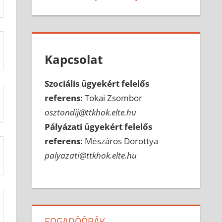
Kapcsolat
Szociális ügyekért felelős
referens:
Tokai Zsombor
osztondij@ttkhok.elte.hu
Pályázati ügyekért felelős
referens:
Mészáros Dorottya
palyazati@ttkhok.elte.hu
FOGADÓÓRÁK