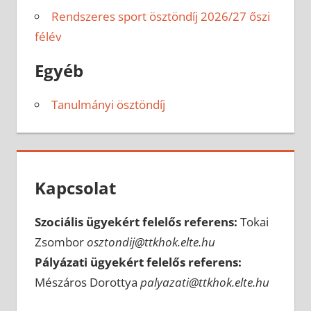
Rendszeres sport ösztöndíj 2026/27 őszi
félév
Egyéb
Tanulmányi ösztöndíj
Kapcsolat
Szociális ügyekért felelős referens:
Tokai
Zsombor
osztondij@ttkhok.elte.hu
Pályázati ügyekért felelős referens:
Mészáros Dorottya
palyazati@ttkhok.elte.hu