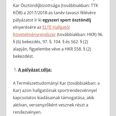
Kar Ösztöndíjbizottsága (továbbiakban: TTK
KÖB) a 2017/2018-as tanév tavaszi félévére
pályázatot ír ki
egyszeri sport ösztöndíj
elnyerésére az
ELTE Hallgatói
Követelményrendszer
(továbbiakban: HKR) 96.
§ (6) bekezdés, 97. §, 104. § és 562. § (2)
alapján, figyelembe véve a HKR 558. § (2)
bekezdést.
A pályázat célja:
A Természettudományi Kar (továbbiakban: a
Kar) azon hallgatóinak sportrendezvénnyel
kapcsolatos kiadásainak támogatása, akik
aktívan, versenyzőként vesznek részt a
rendezvényen.