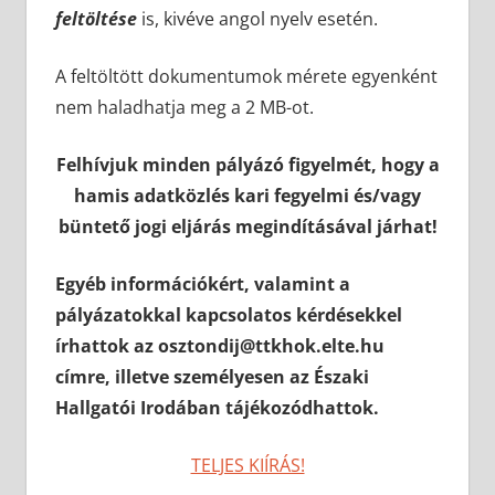
feltöltése
is, kivéve angol nyelv esetén.
A feltöltött dokumentumok mérete egyenként
nem haladhatja meg a 2 MB-ot.
Felhívjuk minden pályázó figyelmét, hogy a
hamis adatközlés kari fegyelmi és/vagy
büntető jogi eljárás megindításával járhat!
Egyéb információkért, valamint a
pályázatokkal kapcsolatos kérdésekkel
írhattok az osztondij@ttkhok.elte.hu
címre, illetve személyesen az Északi
Hallgatói Irodában tájékozódhattok.
TELJES KIÍRÁS!