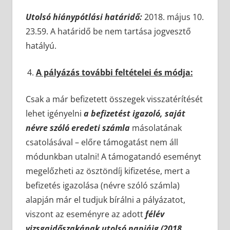
Utolsó hiánypótlási határidő:
2018. május 10.
23.59. A határidő be nem tartása jogvesztő
hatályú.
A pályázás további feltételei és módja:
Csak a már befizetett összegek visszatérítését
lehet igényelni
a befizetést igazoló, saját
névre szóló eredeti számla
másolatának
csatolásával – előre támogatást nem áll
módunkban utalni! A támogatandó eseményt
megelőzheti az ösztöndíj kifizetése, mert a
befizetés igazolása (névre szóló számla)
alapján már el tudjuk bírálni a pályázatot,
viszont az eseményre az adott
félév
vizsgaidőszakának utolsó napjáig (2018.