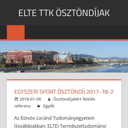
Skip
ELTE TTK ÖSZTÖNDÍJAK
to
content
MENU
EGYSZERI SPORT ÖSZTÖNDÍJ 2017-18-2
2018-01-09
Ösztöndíjakért felelős
referens
Egyéb
Az Eötvös Loránd Tudományegyetem
(továbbiakban: ELTE) Természettudományi