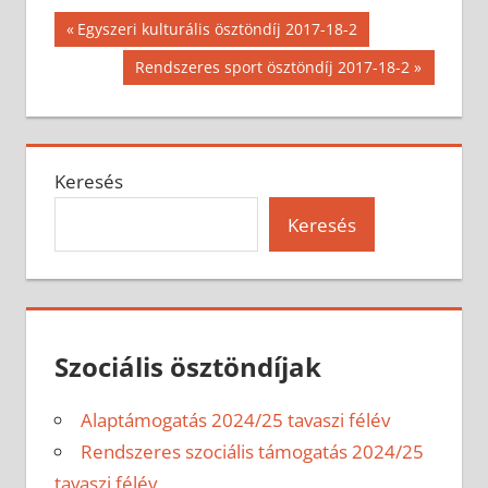
Bejegyzés
Previous
Egyszeri kulturális ösztöndíj 2017-18-2
Post:
navigáció
Next
Rendszeres sport ösztöndíj 2017-18-2
Post:
Keresés
Keresés
Szociális ösztöndíjak
Alaptámogatás 2024/25 tavaszi félév
Rendszeres szociális támogatás 2024/25
tavaszi félév