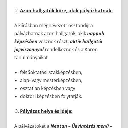
Azon hallgatók köre, akik pályázhatnak:
A kiírásban megnevezett ösztöndíjra
pályázhatnak azon hallgatók, akik
nappali
képzésben
vesznek részt,
aktív hallgatói
jogviszonnyal
rendelkeznek és a Karon
tanulmányaikat
felsőoktatási szakképzésben,
alap- vagy mesterképzésben,
osztatlan képzésben vagy
doktori képzésben folytatják.
Pályázat helye és ideje:
A pályázatokat a
Neptun – Ügyintézés menü –