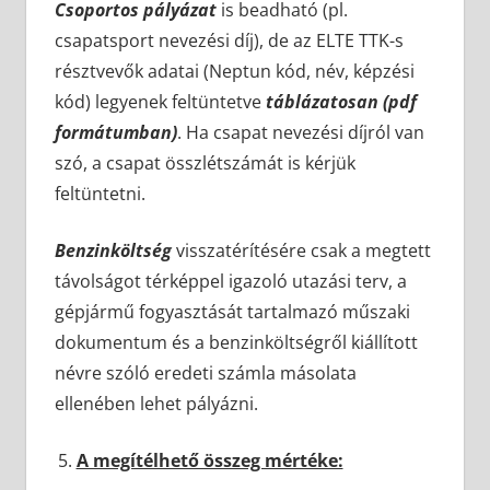
Csoportos pályázat
is beadható (pl.
csapatsport nevezési díj), de az ELTE TTK-s
résztvevők adatai (Neptun kód, név, képzési
kód) legyenek feltüntetve
táblázatosan (pdf
formátumban)
. Ha csapat nevezési díjról van
szó, a csapat összlétszámát is kérjük
feltüntetni.
Benzinköltség
visszatérítésére csak a megtett
távolságot térképpel igazoló utazási terv, a
gépjármű fogyasztását tartalmazó műszaki
dokumentum és a benzinköltségről kiállított
névre szóló eredeti számla másolata
ellenében lehet pályázni.
A megítélhető összeg mértéke: