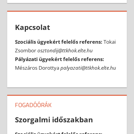
Kapcsolat
Szociális ügyekért felelős referens:
Tokai
Zsombor
osztondij@ttkhok.elte.hu
Pályázati ügyekért felelős referens:
Mészáros Dorottya
palyazati@ttkhok.elte.hu
FOGADÓÓRÁK
Szorgalmi időszakban