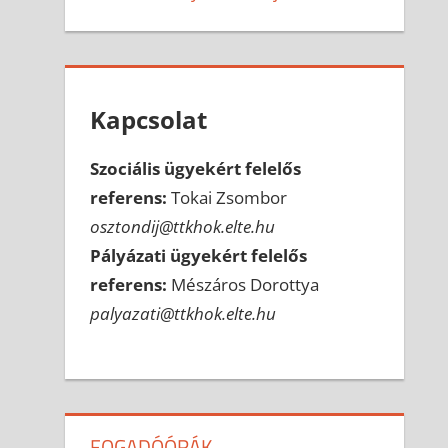
Kapcsolat
Szociális ügyekért felelős
referens:
Tokai Zsombor
osztondij@ttkhok.elte.hu
Pályázati ügyekért felelős
referens:
Mészáros Dorottya
palyazati@ttkhok.elte.hu
FOGADÓÓRÁK