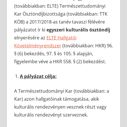
(továbbiakban: ELTE) Természettudományi
Kar Ösztöndíjbizottsága (továbbiakban: TTK
KÖB) a 2017/2018-as tanév tavaszi félévére
pályázatot ír ki
egyszeri kulturális ösztöndíj
elnyerésére az
ELTE Hallgatói
Követelményrendszer
(továbbiakban: HKR) 96.
§ (6) bekezdés, 97. § és 105. § alapján,
figyelembe véve a HKR 558. § (2) bekezdést.
A pályázat célja:
A Természettudományi Kar (továbbiakban: a
Kar) azon hallgatóinak támogatása, akik
kulturális rendezvényen vesznek részt vagy
kulturális rendezvényt szerveznek.