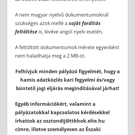
A nem magyar nyelvű dokumentumoknál
szükséges azok mellé a
saját fordítás
feltöltése
is, kivéve angol nyelv esetén.
A feltöltött dokumentumok mérete egyenként
nem haladhatja meg a 2 MB-ot.
Felhívjuk minden pályázó figyelmét, hogy a
hamis adatközlés kari fegyelmi és/vagy
büntető jogi eljárás megindításával járhat!
Egyéb információkért, valamint a
pályázatokkal kapcsolatos kérdésekkel
írhattok az osztondij@ttkhok.elte.hu
címre, illetve személyesen az Északi