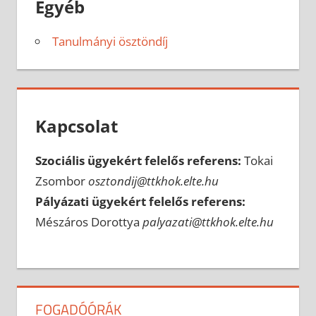
Egyéb
Tanulmányi ösztöndíj
Kapcsolat
Szociális ügyekért felelős referens:
Tokai
Zsombor
osztondij@ttkhok.elte.hu
Pályázati ügyekért felelős referens:
Mészáros Dorottya
palyazati@ttkhok.elte.hu
FOGADÓÓRÁK