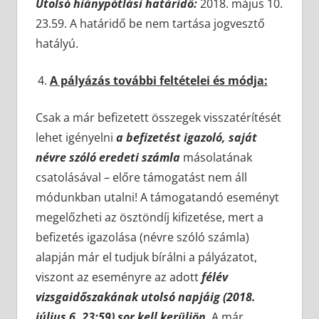
Utolsó hiánypótlási határidő:
2018. május 10.
23.59. A határidő be nem tartása jogvesztő
hatályú.
A pályázás további feltételei és módja:
Csak a már befizetett összegek visszatérítését
lehet igényelni
a befizetést igazoló, saját
névre szóló eredeti számla
másolatának
csatolásával – előre támogatást nem áll
módunkban utalni! A támogatandó eseményt
megelőzheti az ösztöndíj kifizetése, mert a
befizetés igazolása (névre szóló számla)
alapján már el tudjuk bírálni a pályázatot,
viszont az eseményre az adott
félév
vizsgaidőszakának utolsó napjáig (2018.
július 6. 23:59) sor kell kerüljön
. A már