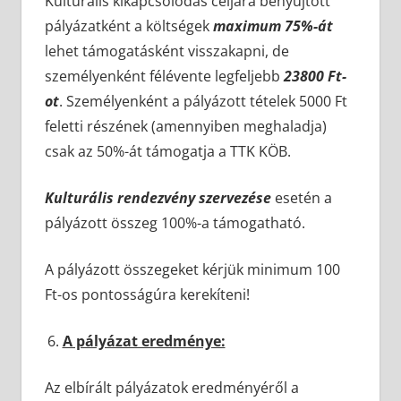
Kulturális kikapcsolódás céljára benyújtott
pályázatként a költségek
maximum 75%-át
lehet támogatásként visszakapni, de
személyenként félévente legfeljebb
23800 Ft-
ot
. Személyenként a pályázott tételek 5000 Ft
feletti részének (amennyiben meghaladja)
csak az 50%-át támogatja a TTK KÖB.
Kulturális rendezvény szervezése
esetén a
pályázott összeg 100%-a támogatható.
A pályázott összegeket kérjük minimum 100
Ft-os pontosságúra kerekíteni!
A pályázat eredménye:
Az elbírált pályázatok eredményéről a