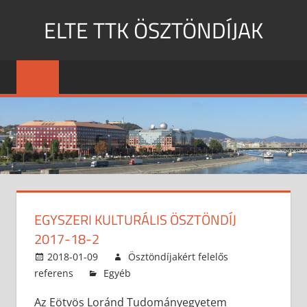
Skip
ELTE TTK ÖSZTÖNDÍJAK
to
content
MENU
EGYSZERI KULTURÁLIS ÖSZTÖNDÍJ
2017-18-2
2018-01-09
Ösztöndíjakért felelős
referens
Egyéb
Az Eötvös Loránd Tudományegyetem