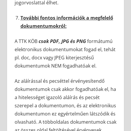
jogorvoslattal élhet.
További fontos információk a megfelelő
dokumentumokról:
A TTK KÖB
csak PDF, JPG és PNG
formátumú
elektronikus dokumentumokat fogad el, tehát
pl. doc, docx vagy JPEG kiterjesztésű
dokumentumok NEM fogadhatóak el.
Az aláírással és pecséttel érvényesítendő
dokumentumok csak akkor fogadhatóak el, ha
a hitelességet igazoló aláírás és pecsét
szerepel a dokumentumon, és az elektronikus
dokumentumon ez egyértelműen látszódik és
olvasható. A többoldalas dokumentumok csak
az összes oldal feltöltésével érvényesek.