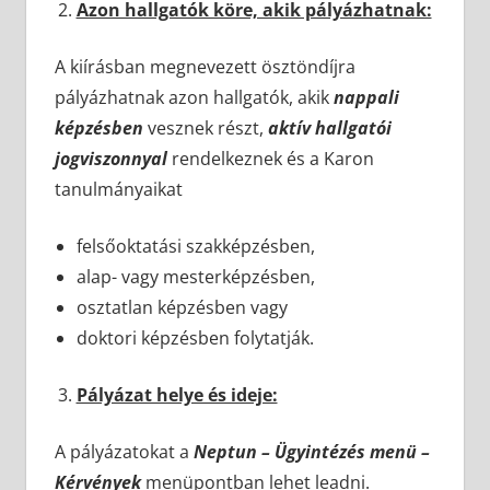
Azon hallgatók köre, akik pályázhatnak:
A kiírásban megnevezett ösztöndíjra
pályázhatnak azon hallgatók, akik
nappali
képzésben
vesznek részt,
aktív hallgatói
jogviszonnyal
rendelkeznek és a Karon
tanulmányaikat
felsőoktatási szakképzésben,
alap- vagy mesterképzésben,
osztatlan képzésben vagy
doktori képzésben folytatják.
Pályázat helye és ideje:
A pályázatokat a
Neptun – Ügyintézés menü –
Kérvények
menüpontban lehet leadni.