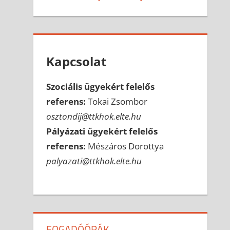
Kapcsolat
Szociális ügyekért felelős
referens:
Tokai Zsombor
osztondij@ttkhok.elte.hu
Pályázati ügyekért felelős
referens:
Mészáros Dorottya
palyazati@ttkhok.elte.hu
FOGADÓÓRÁK