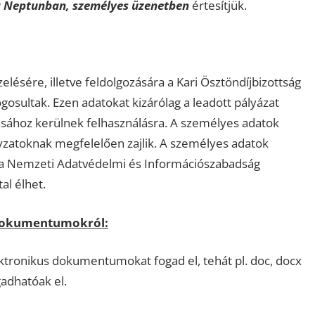
 Neptunban, személyes üzenetben
értesítjük.
ésére, illetve feldolgozására a Kari Ösztöndíjbizottság
ogosultak. Ezen adatokat kizárólag a leadott pályázat
átásához kerülnek felhasználásra. A személyes adatok
lyzatoknak megfelelően zajlik. A személyes adatok
 a Nemzeti Adatvédelmi és Információszabadság
al élhet.
 dokumentumokról:
ronikus dokumentumokat fogad el, tehát pl. doc, docx
adhatóak el.