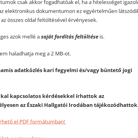
tumok csak akkor fogadhatóak el, ha a hitelességet igazol
 az elektronikus dokumentumon ez egyértelműen látszódi
z összes oldal feltöltésével érvényesek.
ges azok mellé a
saját fordítás feltöltése
is.
em haladhatja meg a 2 MB-ot.
amis adatközlés kari fegyelmi és/vagy büntető jogi
kal kapcsolatos kérdésekkel írhattok az
élyesen az Északi Hallgatói Irodában tájékozódhattok
tt érhető el PDF formátumban!