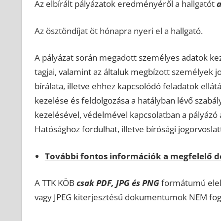
Az elbírált pályázatok eredményéről a hallgatót
a
Az ösztöndíjat öt hónapra nyeri el a hallgató.
A pályázat során megadott személyes adatok kezel
tagjai, valamint az általuk megbízott személyek j
bírálata, illetve ehhez kapcsolódó feladatok ell
kezelése és feldolgozása a hatályban lévő szabá
kezelésével, védelmével kapcsolatban a pályázó
Hatósághoz fordulhat, illetve bírósági jogorvoslatt
További fontos információk a megfelelő
A TTK KÖB
csak PDF, JPG és PNG
formátumú elekt
vagy JPEG kiterjesztésű dokumentumok NEM fog