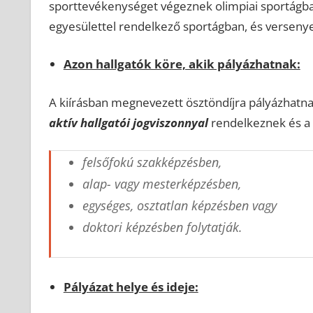
sporttevékenységet végeznek olimpiai sportágba
egyesülettel rendelkező sportágban, és verseny
Azon hallgatók köre, akik pályázhatnak:
A kiírásban megnevezett ösztöndíjra pályázhatna
aktív hallgatói jogviszonnyal
rendelkeznek és a
felsőfokú szakképzésben,
alap- vagy mesterképzésben,
egységes, osztatlan képzésben vagy
doktori képzésben folytatják.
Pályázat helye és ideje: