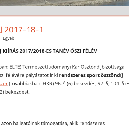
J 2017-18-1
Egyéb
 KIÍRÁS
2017/2018-ES TANÉV ŐSZI FÉLÉV
an: ELTE) Természettudományi Kar Ösztöndíjbizottsága
i félévére pályázatot ír ki
rendszeres sport ösztöndíj
szer
(továbbiakban: HKR) 96. § (6) bekezdés, 97. §, 104. § é
(2) bekezdést.
 azon hallgatóinak támogatása, akik rendszeres