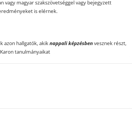
n vagy magyar szakszövetséggel vagy bejegyzett
eredményeket is elérnek.
k azon hallgatók, akik
nappali képzésben
vesznek részt,
 Karon tanulmányaikat