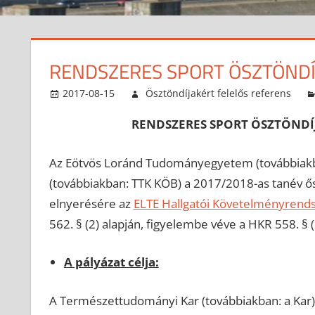
RENDSZERES SPORT ÖSZTÖNDÍ
2017-08-15
Ösztöndíjakért felelős referens
RENDSZERES SPORT ÖSZTÖNDÍJ
Az Eötvös Loránd Tudományegyetem (továbbiakb
(továbbiakban: TTK KÖB) a 2017/2018-as tanév ősz
elnyerésére az
ELTE Hallgatói Követelményrend
562. § (2) alapján, figyelembe véve a HKR 558. § 
A pályázat célja:
A Természettudományi Kar (továbbiakban: a Kar)