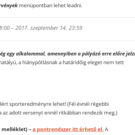
rvények
menüpontban lehet leadni.
8:00 – 2017. szeptember 14. 23:59
ég egy alkalommal, amennyiben a pályázó erre előre jelz
atályú, a hiánypótlásnak a határidőig eleget nem tett
lért sporteredményre lehet! (Fél évnél régebbi
az adott versenyt ennél ritkábban rendezik meg.)
. melléklet) –
a pontrendszer itt érhető el.
A