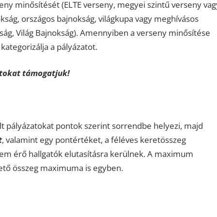
eny minősítését (ELTE verseny, megyei szintű verseny vag
kság, országos bajnokság, világkupa vagy meghívásos
ság, Világ Bajnokság). Amennyiben a verseny minősítése
ategorizálja a pályázatot.
tokat támogatjuk!
ált pályázatokat pontok szerint sorrendbe helyezi, majd
t
, valamint egy pontértéket, a féléves keretösszeg
em érő hallgatók elutasításra kerülnek. A maximum
hető összeg maximuma is egyben.