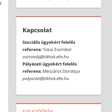
y
Kapcsolat
Szociális ügyekért felelős
referens:
Tokai Zsombor
osztondij@ttkhok.elte.hu
Pályázati ügyekért felelős
referens:
Mészáros Dorottya
palyazati@ttkhok.elte.hu
FOGADÓÓRÁK