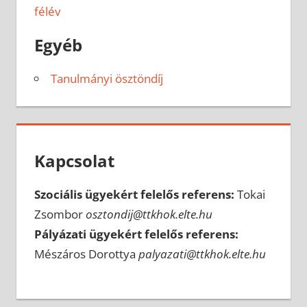
félév
Egyéb
Tanulmányi ösztöndíj
Kapcsolat
Szociális ügyekért felelős referens:
Tokai
Zsombor
osztondij@ttkhok.elte.hu
Pályázati ügyekért felelős referens:
Mészáros Dorottya
palyazati@ttkhok.elte.hu