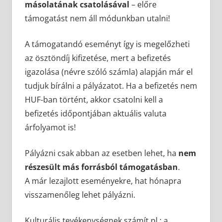
másolatának csatolásával
– előre
támogatást nem áll módunkban utalni!
A támogatandó eseményt így is megelőzheti
az ösztöndíj kifizetése, mert a befizetés
igazolása (névre szóló számla) alapján már el
tudjuk bírálni a pályázatot. Ha a befizetés nem
HUF-ban történt, akkor csatolni kell a
befizetés időpontjában aktuális valuta
árfolyamot is!
Pályázni csak abban az esetben lehet, ha
nem
részesült más forrásból támogatásban
.
A már lezajlott eseményekre, hat hónapra
visszamenőleg lehet pályázni.
Kulturális tevékenységnek számít pl.: a