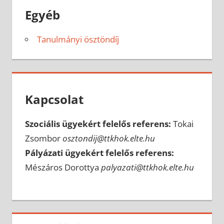
Egyéb
Tanulmányi ösztöndíj
Kapcsolat
Szociális ügyekért felelős referens:
Tokai
Zsombor
osztondij@ttkhok.elte.hu
Pályázati ügyekért felelős referens:
Mészáros Dorottya
palyazati@ttkhok.elte.hu