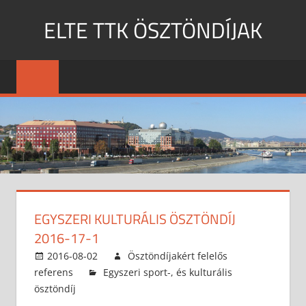
Skip
ELTE TTK ÖSZTÖNDÍJAK
to
content
MENU
EGYSZERI KULTURÁLIS ÖSZTÖNDÍJ
2016-17-1
2016-08-02
Ösztöndíjakért felelős
referens
Egyszeri sport-, és kulturális
ösztöndíj