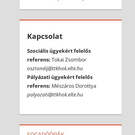
Kapcsolat
Szociális ügyekért felelős
referens:
Tokai Zsombor
osztondij@ttkhok.elte.hu
Pályázati ügyekért felelős
referens:
Mészáros Dorottya
palyazati@ttkhok.elte.hu
FOGADÓÓRÁK