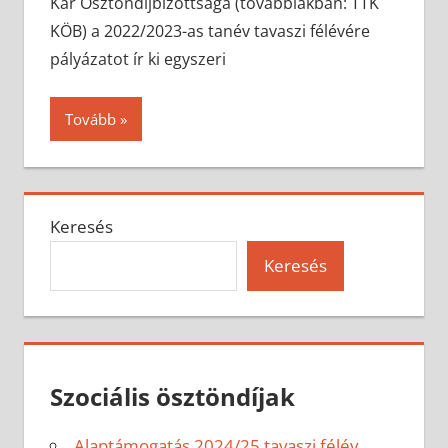
Kar Ösztöndíjbizottsága (továbbiakban: TTK
KÖB) a 2022/2023-as tanév tavaszi félévére
pályázatot ír ki egyszeri
Tovább
Keresés
Keresés
Szociális ösztöndíjak
Alaptámogatás 2024/25 tavaszi félév