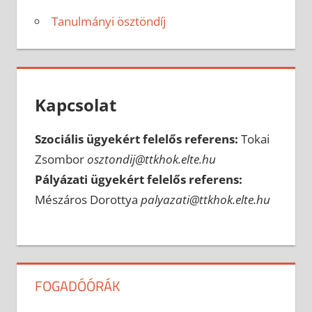
Tanulmányi ösztöndíj
Kapcsolat
Szociális ügyekért felelős referens:
Tokai
Zsombor
osztondij@ttkhok.elte.hu
Pályázati ügyekért felelős referens:
Mészáros Dorottya
palyazati@ttkhok.elte.hu
FOGADÓÓRÁK