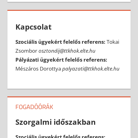
Kapcsolat
Szociális ügyekért felelős referens:
Tokai
Zsombor
osztondij@ttkhok.elte.hu
Pályázati ügyekért felelős referens:
Mészáros Dorottya
palyazati@ttkhok.elte.hu
FOGADÓÓRÁK
Szorgalmi időszakban
Szociális ügyekért felelős referens: