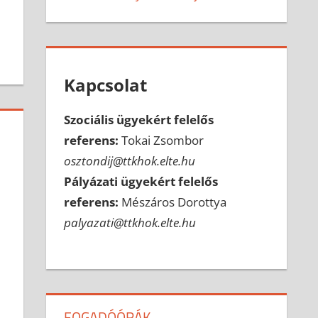
Kapcsolat
Szociális ügyekért felelős
referens:
Tokai Zsombor
osztondij@ttkhok.elte.hu
Pályázati ügyekért felelős
referens:
Mészáros Dorottya
palyazati@ttkhok.elte.hu
FOGADÓÓRÁK