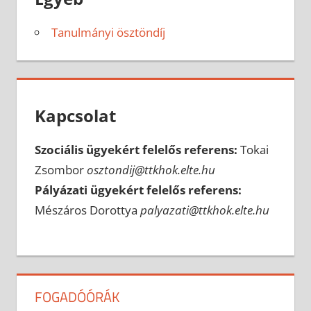
Tanulmányi ösztöndíj
Kapcsolat
Szociális ügyekért felelős referens:
Tokai
Zsombor
osztondij@ttkhok.elte.hu
Pályázati ügyekért felelős referens:
Mészáros Dorottya
palyazati@ttkhok.elte.hu
FOGADÓÓRÁK