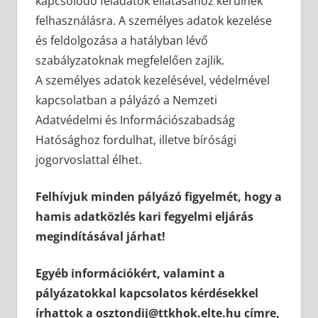
kapcsolódó feladatok ellátásához kerülnek
felhasználásra. A személyes adatok kezelése
és feldolgozása a hatályban lévő
szabályzatoknak megfelelően zajlik.
A személyes adatok kezelésével, védelmével
kapcsolatban a pályázó a Nemzeti
Adatvédelmi és Információszabadság
Hatósághoz fordulhat, illetve bírósági
jogorvoslattal élhet.
Felhívjuk minden pályázó figyelmét, hogy a
hamis adatközlés kari fegyelmi eljárás
megindításával járhat!
Egyéb információkért, valamint a
pályázatokkal kapcsolatos kérdésekkel
írhattok a
osztondij@ttkhok.elte.hu
címre,