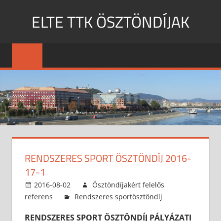
Skip
ELTE TTK ÖSZTÖNDÍJAK
to
content
MENU
RENDSZERES SPORT ÖSZTÖNDÍJ 2016-
17-1
2016-08-02
Ösztöndíjakért felelős
referens
Rendszeres sportösztöndíj
RENDSZERES SPORT ÖSZTÖNDÍJ PÁLYÁZATI