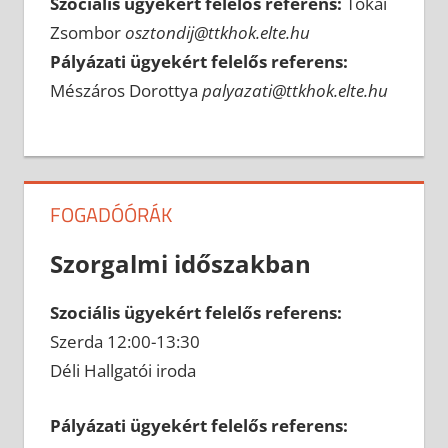
Szociális ügyekért felelős referens:
Tokai
Zsombor
osztondij@ttkhok.elte.hu
Pályázati ügyekért felelős referens:
Mészáros Dorottya
palyazati@ttkhok.elte.hu
FOGADÓÓRÁK
Szorgalmi időszakban
Szociális ügyekért felelős referens:
Szerda 12:00-13:30
Déli Hallgatói iroda
Pályázati ügyekért felelős referens: