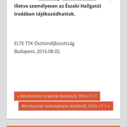
illetve személyesen az Északi Hallgatói
Irodában tájékozódhattok.
ELTE TTK Ösztöndíjbizottság
Budapest, 2016.08.02.
Bejegyzés
Previous
Rendszeres szakmai ösztöndíj 2016-17-1
Post:
navigáció
Next
Rendszeres tudományos ösztöndíj 2016-17-1
Post: