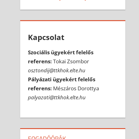
Kapcsolat
Szociális ügyekért felelős
referens:
Tokai Zsombor
osztondij@ttkhok.elte.hu
Pályázati ügyekért felelős
referens:
Mészáros Dorottya
palyazati@ttkhok.elte.hu
FOGADÓÓRÁK