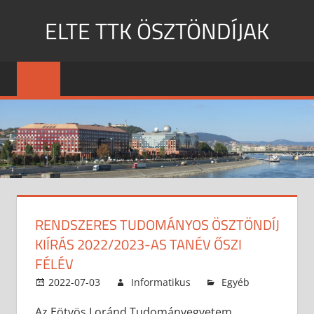
Skip
ELTE TTK ÖSZTÖNDÍJAK
to
content
MENU
RENDSZERES TUDOMÁNYOS ÖSZTÖNDÍJ
KIÍRÁS 2022/2023-AS TANÉV ŐSZI
FÉLÉV
2022-07-03
Informatikus
Egyéb
Az Eötvös Loránd Tudományegyetem