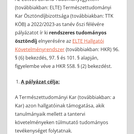
(továbbiakban: ELTE) Természettudományi
Kar Ösztöndíjbizottsága (továbbiakban: TTK
KÖB) a 2022/2023-as tanév őszi félévére
pályázatot ír ki
rendszeres tudományos
ösztöndíj
elnyerésére az
ELTE Hallgatói
Követelményrendszer
(továbbiakban: HKR) 96.
§ (6) bekezdés, 97. § és 101. § alapján,
figyelembe véve a HKR 558. § (2) bekezdést.
A pályázat célja:
A Természettudományi Kar (továbbiakban: a
Kar) azon hallgatóinak támogatása, akik
tanulmányaik mellett a tantervi
követelményeken túlmutató tudományos
tevékenységet folytatnak.