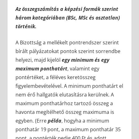
Az összegszámítás a képzési formák szerint
három kategóriában (BSc, MSc és osztatlan)
történik.
A Bizottság a mellékelt pontrendszer szerint
bírált pályázatokat pontok szerint sorrendbe
helyezi, majd kijelöl
egy minimum és egy
maximum ponthatárt
, valamint egy
pontértéket, a féléves keretösszeg
figyelembevételével. A minimum ponthatárt el
nem érő hallgatók elutasításra kerülnek. A
maximum ponthatárhoz tartozó összeg a
havonta megítélhető összeg maximuma is
egyben. (Erre
példa
, hogyha a minimum
ponthatár 19 pont, a maximum ponthatár 35
pont, a pontérték pedig 400 Ft és adott