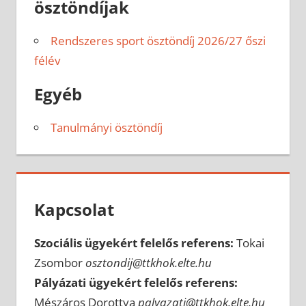
ösztöndíjak
Rendszeres sport ösztöndíj 2026/27 őszi
félév
Egyéb
Tanulmányi ösztöndíj
Kapcsolat
Szociális ügyekért felelős referens:
Tokai
Zsombor
osztondij@ttkhok.elte.hu
Pályázati ügyekért felelős referens:
Mészáros Dorottya
palyazati@ttkhok.elte.hu