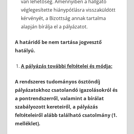
van lehetőség. Amennyiben a hallgató
véglegesítette hiánypótlásra visszaküldött
kérvényét, a Bizottság annak tartalma
alapján bírálja el a pályázatot.
A határidő be nem tartása jogvesztő
hatályú.
A pályázás további feltételei és módja:
A rendszeres tudományos ösztöndíj
pályázatokhoz csatolandó igazolásokról és
a pontrendszerről, valamint a bírálat
szabályozott kereteiről, a pályázás
feltételeiről alább található csatolmány (1.
melléklet).