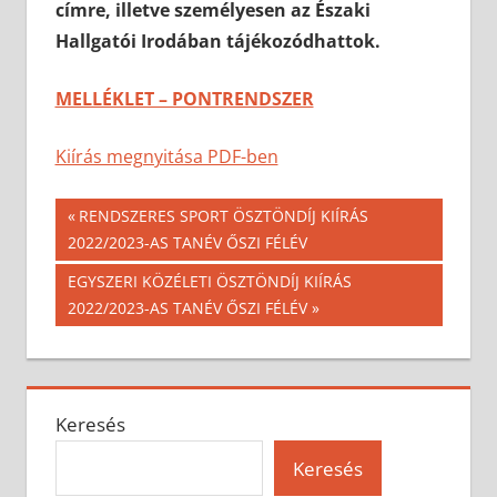
címre, illetve személyesen az Északi
Hallgatói Irodában tájékozódhattok.
MELLÉKLET – PONTRENDSZER
Kiírás megnyitása PDF-ben
Bejegyzés
Previous
RENDSZERES SPORT ÖSZTÖNDÍJ KIÍRÁS
Post:
2022/2023-AS TANÉV ŐSZI FÉLÉV
navigáció
Next
EGYSZERI KÖZÉLETI ÖSZTÖNDÍJ KIÍRÁS
Post:
2022/2023-AS TANÉV ŐSZI FÉLÉV
Keresés
Keresés