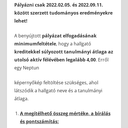
Pályázni csak 2022.02.05. és 2022.09.11.
között szerzett tudományos eredményekre
lehet!
A benyújtott
pályázat elfogadásának
minimumfeltétele
, hogy a hallgató
kreditekkel súlyozott tanulmányi
átlaga az
utolsó aktív félévében legalább 4,00
. Erről
egy Neptun
képernyőkép feltöltése szükséges, ahol
látszódik a hallgató neve és a tanulmányi
átlaga.
A megítélhető összeg mértéke, a bírálás
és pontszámítás: