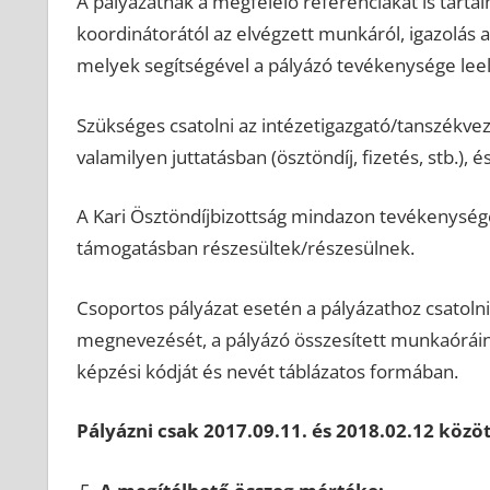
A pályázatnak a megfelelő referenciákat is tartalm
koordinátorától az elvégzett munkáról, igazolás a
melyek segítségével a pályázó tevékenysége leell
Szükséges csatolni az intézetigazgató/tanszékvez
valamilyen juttatásban (ösztöndíj, fizetés, stb.), é
A Kari Ösztöndíjbizottság mindazon tevékenysége
támogatásban részesültek/részesülnek.
Csoportos pályázat esetén a pályázathoz csatolni
megnevezését, a pályázó összesített munkaóráin
képzési kódját és nevét táblázatos formában.
Pályázni csak 2017.09.11. és 2018.02.12 közö