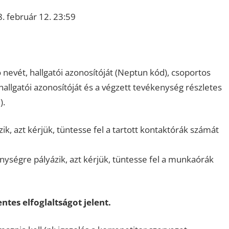
8. február 12. 23:59
ó nevét, hallgatói azonosítóját (Neptun kód), csoportos
 hallgatói azonosítóját és a végzett tevékenység részletes
).
ik, azt kérjük, tüntesse fel a tartott kontaktórák számát
ységre pályázik, azt kérjük, tüntesse fel a munkaórák
tes elfoglaltságot jelent.