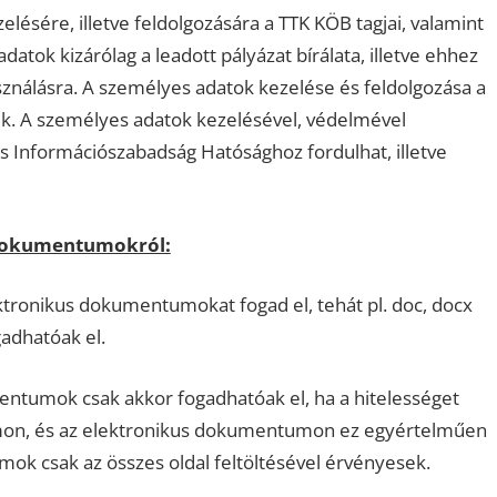
ésére, illetve feldolgozására a TTK KÖB tagjai, valamint
atok kizárólag a leadott pályázat bírálata, illetve ehhez
sználásra. A személyes adatok kezelése és feldolgozása a
ik. A személyes adatok kezelésével, védelmével
 Információszabadság Hatósághoz fordulhat, illetve
 dokumentumokról:
ronikus dokumentumokat fogad el, tehát pl. doc, docx
adhatóak el.
entumok csak akkor fogadhatóak el, ha a hitelességet
umon, és az elektronikus dokumentumon ez egyértelműen
mok csak az összes oldal feltöltésével érvényesek.