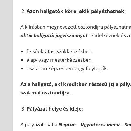
Azon hallgatók köre, akik pályázhatnak:
A kiírásban megnevezett ösztöndíjra pályázhatna
aktív hallgatói jogviszonnyal
rendelkeznek és a
felsőoktatási szakképzésben,
alap- vagy mesterképzésben,
osztatlan képzésben vagy folytatják.
Az a hallgató, aki kreditben részesül(t) a pá
szakmai ösztöndíjra.
Pályázat helye és ideje:
A pályázatokat a
Neptun – Ügyintézés menü – Ké