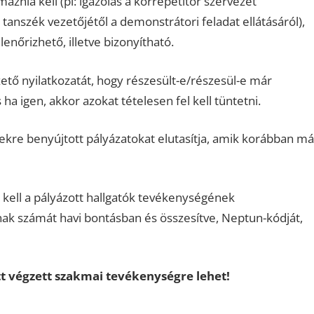
aznia kell (pl: igazolás a korrepetitor szervezet
 tanszék vezetőjétől a demonstrátori feladat ellátásáról),
enőrizhető, illetve bizonyítható.
ető nyilatkozatát, hogy részesült-e/részesül-e már
s ha igen, akkor azokat tételesen fel kell tüntetni.
kre benyújtott pályázatokat elutasítja, amik korábban má
 kell a pályázott hallgatók tevékenységének
ak számát havi bontásban és összesítve, Neptun-kódját,
tt végzett szakmai tevékenységre lehet!