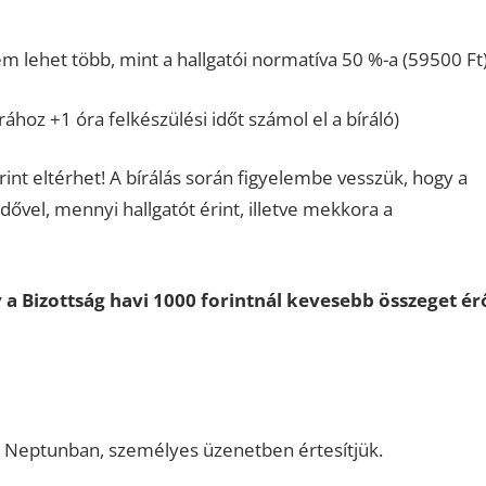
lehet több, mint a hallgatói normatíva 50 %-a (59500 Ft)
ához +1 óra felkészülési időt számol el a bíráló)
int eltérhet! A bírálás során figyelembe vesszük, hogy a
ővel, mennyi hallgatót érint, illetve mekkora a
 a Bizottság havi 1000 forintnál kevesebb összeget ér
 a Neptunban, személyes üzenetben értesítjük.