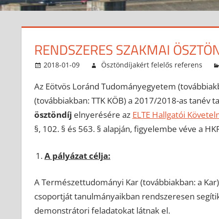
RENDSZERES SZAKMAI ÖSZTÖN
2018-01-09
Ösztöndíjakért felelős referens
Az Eötvös Loránd Tudományegyetem (továbbiakb
(továbbiakban: TTK KÖB) a 2017/2018-as tanév tav
ösztöndíj
elnyerésére az
ELTE Hallgatói Követe
§, 102. § és 563. § alapján, figyelembe véve a HK
A pályázat célja:
A Természettudományi Kar (továbbiakban: a Kar) 
csoportját tanulmányaikban rendszeresen segítik
demonstrátori feladatokat látnak el.