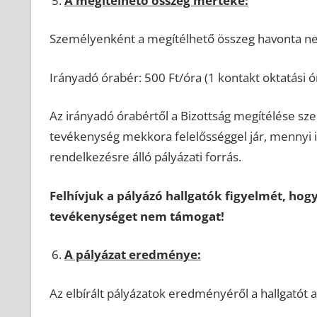
A megítélhető összeg mértéke:
Személyenként a megítélhető összeg havonta nem 
Irányadó órabér: 500 Ft/óra (1 kontakt oktatási ór
Az irányadó órabértől a Bizottság megítélése szer
tevékenység mekkora felelősséggel jár, mennyi id
rendelkezésre álló pályázati forrás.
Felhívjuk a pályázó hallgatók figyelmét, hogy
tevékenységet nem támogat!
A pályázat eredménye:
Az elbírált pályázatok eredményéről a hallgatót