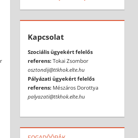
Kapcsolat
Szociális ügyekért felelős
referens:
Tokai Zsombor
r
osztondij@ttkhok.elte.hu
Pályázati ügyekért felelős
referens:
Mészáros Dorottya
palyazati@ttkhok.elte.hu
FOGADÓÓRÁK