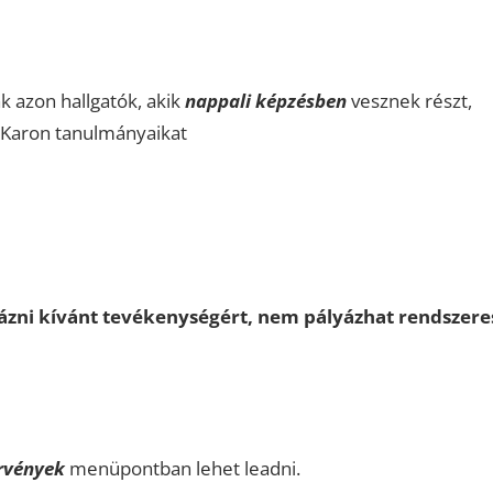
k azon hallgatók, akik
nappali képzésben
vesznek részt,
 Karon tanulmányaikat
lyázni kívánt tevékenységért, nem pályázhat rendszere
rvények
menüpontban lehet leadni.