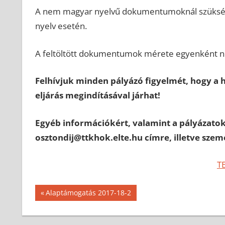
A nem magyar nyelvű dokumentumoknál szükséges a
nyelv esetén.
A feltöltött dokumentumok mérete egyenként n
Felhívjuk minden pályázó figyelmét, hogy a h
eljárás megindításával járhat!
Egyéb információkért, valamint a pályázatok
osztondij@ttkhok.elte.hu címre, illetve szem
TE
Bejegyzés
Previous
Alaptámogatás 2017-18-2
Post:
navigáció