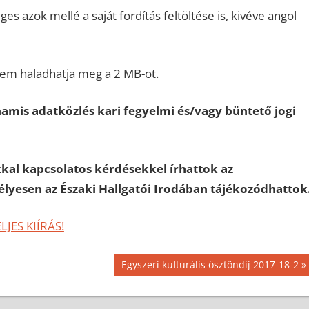
zok mellé a saját fordítás feltöltése is, kivéve angol
em haladhatja meg a 2 MB-ot.
amis adatközlés kari fegyelmi és/vagy büntető jogi
kal kapcsolatos kérdésekkel írhattok az
élyesen az Északi Hallgatói Irodában tájékozódhattok
LJES KIÍRÁS!
Next
Egyszeri kulturális ösztöndíj 2017-18-2
Post: