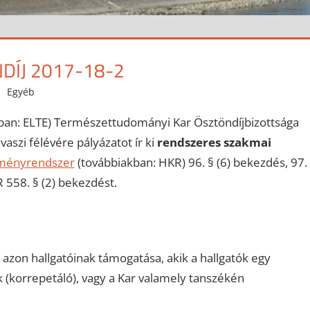
DÍJ 2017-18-2
Egyéb
an: ELTE) Természettudományi Kar Ösztöndíjbizottsága
aszi félévére pályázatot ír ki
rendszeres szakmai
lményrendszer
(továbbiakban: HKR) 96. § (6) bekezdés, 97.
R 558. § (2) bekezdést.
azon hallgatóinak támogatása, akik a hallgatók egy
 (korrepetáló), vagy a Kar valamely tanszékén