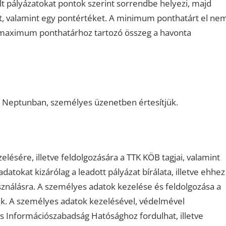
ált pályázatokat pontok szerint sorrendbe helyezi, majd
, valamint egy pontértéket. A minimum ponthatárt el ne
 A maximum ponthatárhoz tartozó összeg a havonta
 a Neptunban, személyes üzenetben értesítjük.
ésére, illetve feldolgozására a TTK KÖB tagjai, valamint
atokat kizárólag a leadott pályázat bírálata, illetve ehhez
sználásra. A személyes adatok kezelése és feldolgozása a
ik. A személyes adatok kezelésével, védelmével
 Információszabadság Hatósághoz fordulhat, illetve