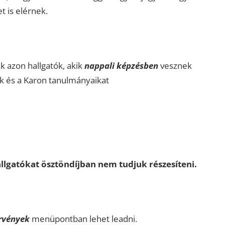
 is elérnek.
k azon hallgatók, akik
nappali képzésben
vesznek
 és a Karon tanulmányaikat
llgatókat ösztöndíjban nem tudjuk részesíteni.
rvények
menüpontban lehet leadni.