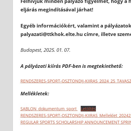
Felhívjuk minden pályázó figyelmét, hogy a 
eljárás megindításával járhat!
Egyéb információkért, valamint a pályázatok
palyazati@ttkhok.elte.hu címre, illetve szem
Budapest, 2025. 01. 07.
A pályázati kiírás PDF-ben is megtekinthető:
RENDSZERES-SPORT-OSZTONDIJ-KIIRAS_2024_25_TAVASZ
Mellékletek:
SABLON_dokumentum_sport
Letöltés
RENDSZERES-SPORT-OSZTONDIJ-KIIRAS_Melleklet_20242
REGULAR SPORTS SCHOLARSHIP ANNOUNCEMENT SPRIN