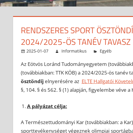
RENDSZERES SPORT ÖSZTÖNDÍJ
2024/2025-ÖS TANÉV TAVASZ 
2025-01-07
Informatikus
Egyéb
Az Eötvös Loránd Tudományegyetem (továbbiakb
(továbbiakban: TTK KÖB) a 2024/2025-ös tanév tav
ösztöndíj
elnyerésére az
ELTE Hallgatói Követ
§, 104. § és 562. § (1) alapján, figyelembe véve a
A pályázat célja:
A Természettudományi Kar (továbbiakban: a Kar)
sporttevékenységet végeznek olimpiai sportágba