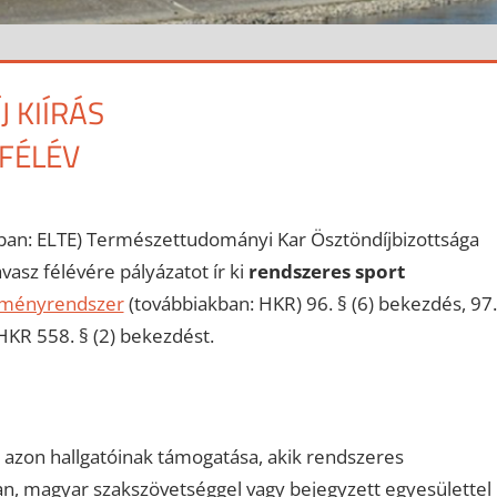
 KIÍRÁS
FÉLÉV
an: ELTE) Természettudományi Kar Ösztöndíjbizottsága
asz félévére pályázatot ír ki
rendszeres sport
elményrendszer
(továbbiakban: HKR) 96. § (6) bekezdés, 97.
 HKR 558. § (2) bekezdést.
 azon hallgatóinak támogatása, akik rendszeres
n, magyar szakszövetséggel vagy bejegyzett egyesülettel