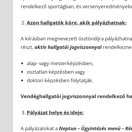
rendelkező sportágban, és versenyeredményeket
Azon hallgatók köre, akik pályázhatnak:
A kiírásban megnevezett ösztöndíjra pályázhatna
részt,
aktív hallgatói jogviszonnyal
rendelkeznek
alap- vagy mesterképzésben,
osztatlan képzésben vagy
doktori képzésben folytatják.
Vendéghallgatói jogviszonnyal rendelkező ha
Pályázat helye és ideje:
A pályázatokat a
Neptun – Ügyintézés menü – Ké