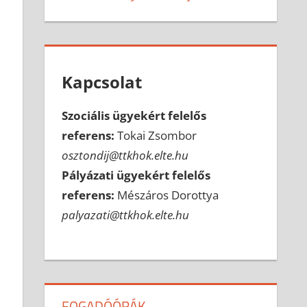
Kapcsolat
Szociális ügyekért felelős
referens:
Tokai Zsombor
osztondij@ttkhok.elte.hu
Pályázati ügyekért felelős
referens:
Mészáros Dorottya
palyazati@ttkhok.elte.hu
FOGADÓÓRÁK