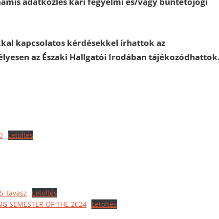
hamis adatközlés kari fegyelmi és/vagy büntetőjogi
kal kapcsolatos kérdésekkel írhattok az
élyesen az Északi Hallgatói Irodában tájékozódhattok
I
Letöltés
5_tavasz
Letöltés
G SEMESTER OF THE 2024
Letöltés