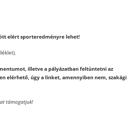
ött elért sporteredményre lehet!
léklet).
mentumot, illetve a pályázatban feltüntetni az
n elérhető, úgy a linket, amennyiben nem, szakági
at támogatjuk!