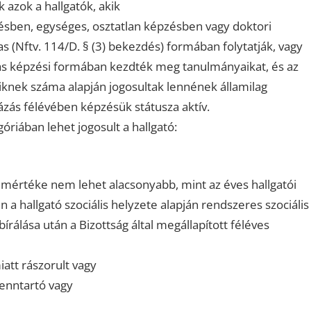
 azok a hallgatók, akik
ésben, egységes, osztatlan képzésben vagy doktori
s (Nftv. 114/D. § (3) bekezdés) formában folytatják, vagy
íjas képzési formában kezdték meg tanulmányaikat, és az
knek száma alapján jogosultak lennének államilag
ázás félévében képzésük státusza aktív.
riában lehet jogosult a hallgató:
k mértéke nem lehet alacsonyabb, mint az éves hallgatói
a hallgató szociális helyzete alapján rendszeres szociális
bírálása után a Bizottság által megállapított féléves
att rászorult vagy
enntartó vagy