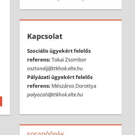
Kapcsolat
Szociális ügyekért felelős
referens:
Tokai Zsombor
osztondij@ttkhok.elte.hu
Pályázati ügyekért felelős
referens:
Mészáros Dorottya
palyazati@ttkhok.elte.hu
FOGADÓÓRÁK