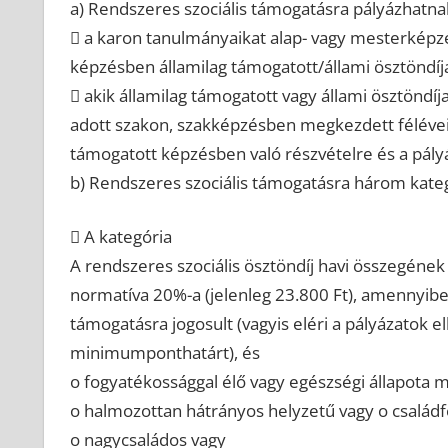
a) Rendszeres szociális támogatásra pályázhatnak
 a karon tanulmányaikat alap- vagy mesterképz
képzésben államilag támogatott/állami ösztöndíja
 akik államilag támogatott vagy állami ösztönd
adott szakon, szakképzésben megkezdett félévei
támogatott képzésben való részvételre és a pály
b) Rendszeres szociális támogatásra három kategó
 A kategória
A rendszeres szociális ösztöndíj havi összegéne
normatíva 20%-a (jelenleg 23.800 Ft), amennyiben 
támogatásra jogosult (vagyis eléri a pályázatok el
minimumponthatárt), és
o fogyatékossággal élő vagy egészségi állapota mi
o halmozottan hátrányos helyzetű vagy o családf
o nagycsaládos vagy