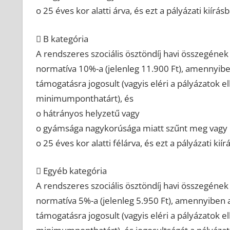
o 25 éves kor alatti árva, és ezt a pályázati kií
 B kategória
A rendszeres szociális ösztöndíj havi összegéne
normatíva 10%-a (jelenleg 11.900 Ft), amennyiben 
támogatásra jogosult (vagyis eléri a pályázatok el
minimumponthatárt), és
o hátrányos helyzetű vagy
o gyámsága nagykorúsága miatt szűnt meg vagy
o 25 éves kor alatti félárva, és ezt a pályázati k
 Egyéb kategória
A rendszeres szociális ösztöndíj havi összegéne
normatíva 5%-a (jelenleg 5.950 Ft), amennyiben a 
támogatásra jogosult (vagyis eléri a pályázatok el