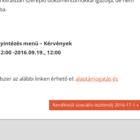
ti kiírásban szereplő dokumentumokkal igazolja, de nem
ba.
gyintézés menü – Kérvények
2:00 -2016.09.19., 12:00
ndszer az alábbi linken érhető el:
alaptámogatás és
Next
Rendkívüli szociális ösztöndíj 2016-17-1
Post: