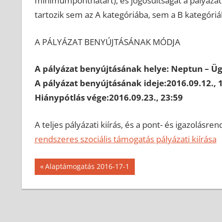
minimumponthatárt), és jogosultságát a pályáza
tartozik sem az A kategóriába, sem a B kategóriá
A PÁLYÁZAT BENYÚJTÁSÁNAK MÓDJA
A pályázat benyújtásának helye: Neptun – Ü
A pályázat benyújtásának ideje:2016.09.12., 1
Hiánypótlás vége:2016.09.23., 23:59
A teljes pályázati kiírás, és a pont- és igazolásre
rendszeres szociális támogatás pályázati kiírása
Bejegyzés
Previous
Alaptámogatás 2016-17-1
Post:
navigáció