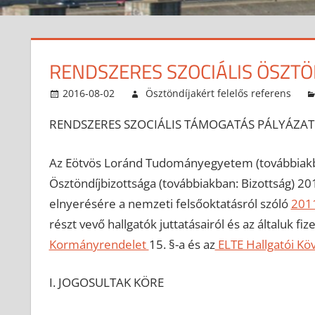
RENDSZERES SZOCIÁLIS ÖSZTÖ
2016-08-02
Ösztöndíjakért felelős referens
RENDSZERES SZOCIÁLIS TÁMOGATÁS PÁLYÁZATI 
Az Eötvös Loránd Tudományegyetem (továbbiakban
Ösztöndíjbizottsága (továbbiakban: Bizottság) 20
elnyerésére a nemzeti felsőoktatásról szóló
2011
részt vevő hallgatók juttatásairól és az általuk fi
Kormányrendelet
15. §-a és az
ELTE Hallgatói K
I. JOGOSULTAK KÖRE