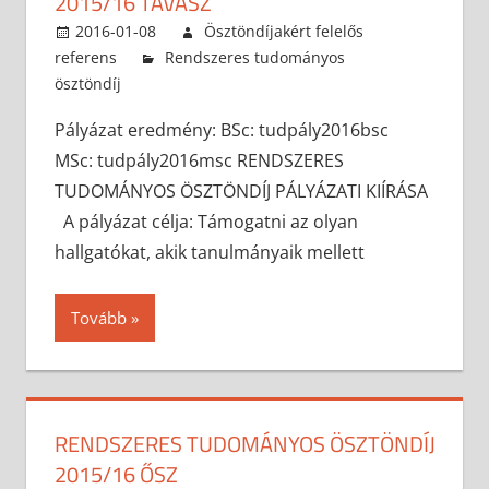
2015/16 TAVASZ
2016-01-08
Ösztöndíjakért felelős
referens
Rendszeres tudományos
ösztöndíj
Pályázat eredmény: BSc: tudpály2016bsc
MSc: tudpály2016msc RENDSZERES
TUDOMÁNYOS ÖSZTÖNDÍJ PÁLYÁZATI KIÍRÁSA
A pályázat célja: Támogatni az olyan
hallgatókat, akik tanulmányaik mellett
Tovább
RENDSZERES TUDOMÁNYOS ÖSZTÖNDÍJ
2015/16 ŐSZ