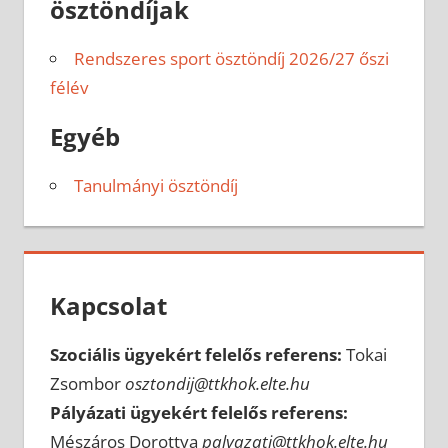
ösztöndíjak
Rendszeres sport ösztöndíj 2026/27 őszi
félév
Egyéb
Tanulmányi ösztöndíj
Kapcsolat
Szociális ügyekért felelős referens:
Tokai
Zsombor
osztondij@ttkhok.elte.hu
Pályázati ügyekért felelős referens:
Mészáros Dorottya
palyazati@ttkhok.elte.hu