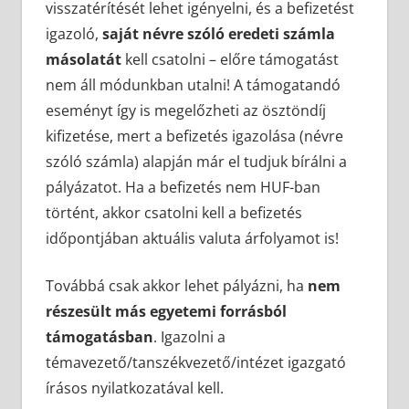
visszatérítését lehet igényelni, és a befizetést
igazoló,
saját névre szóló eredeti számla
másolatát
kell csatolni – előre támogatást
nem áll módunkban utalni! A támogatandó
eseményt így is megelőzheti az ösztöndíj
kifizetése, mert a befizetés igazolása (névre
szóló számla) alapján már el tudjuk bírálni a
pályázatot. Ha a befizetés nem HUF-ban
történt, akkor csatolni kell a befizetés
időpontjában aktuális valuta árfolyamot is!
Továbbá csak akkor lehet pályázni, ha
nem
részesült más egyetemi forrásból
támogatásban
. Igazolni a
témavezető/tanszékvezető/intézet igazgató
írásos nyilatkozatával kell.