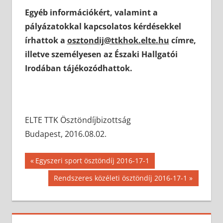
Egyéb információkért, valamint a
pályázatokkal kapcsolatos kérdésekkel
írhattok a
osztondij@ttkhok.elte.hu
címre,
illetve személyesen az Északi Hallgatói
Irodában tájékozódhattok.
ELTE TTK Ösztöndíjbizottság
Budapest, 2016.08.02.
Bejegyzés
Previous
Egyszeri sport ösztöndíj 2016-17-1
Post:
navigáció
Next
Rendszeres közéleti ösztöndíj 2016-17-1
Post: