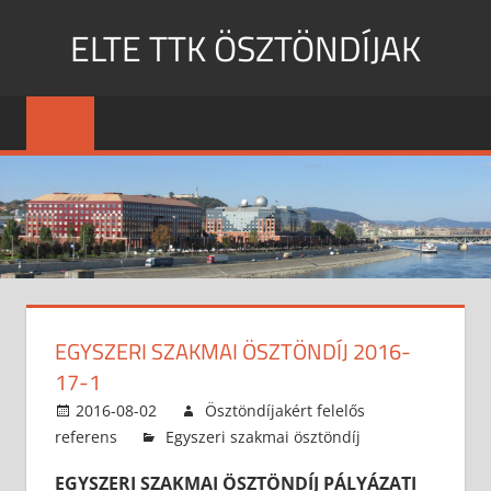
Skip
ELTE TTK ÖSZTÖNDÍJAK
to
content
MENU
EGYSZERI SZAKMAI ÖSZTÖNDÍJ 2016-
17-1
2016-08-02
Ösztöndíjakért felelős
referens
Egyszeri szakmai ösztöndíj
EGYSZERI SZAKMAI ÖSZTÖNDÍJ PÁLYÁZATI