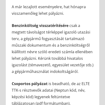
A már lezajlott eseményekre, hat hónapra
visszamenőleg lehet pályázni.
Benzinköltség visszatérítésére
csak a
megtett távolságot térképpel igazoló utazási
terv, a gépjármű fogyasztását tartalmazó
műszaki dokumentum és a benzinköltségről
kiállított névre szóló eredeti számla ellenében
lehet pályázni. Kérünk továbbá hivatalos
igazolást (témavezető, egyesület vezetője stb.)
a gépjárműhasználat indokoltságáról.
Csoportos pályázat
is beadható, de az ELTE
TTK-s résztvevők adatai (Neptun kód, név,
képzési kód) legyenek feltüntetve
táblázatosan (pdf formátumban).