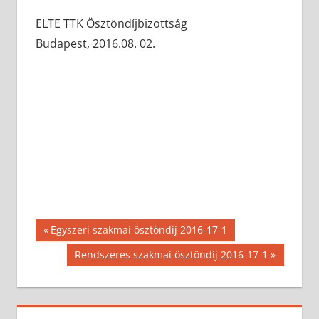
ELTE TTK Ösztöndíjbizottság
Budapest, 2016.08. 02.
Bejegyzés
Previous
Egyszeri szakmai ösztöndíj 2016-17-1
Post:
navigáció
Next
Rendszeres szakmai ösztöndíj 2016-17-1
Post: