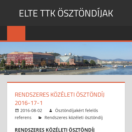
Skip
ELTE TTK ÖSZTÖNDÍJAK
to
content
MENU
RENDSZERES KÖZÉLETI ÖSZTÖNDÍJ
2016-17-1
2016-08-02
Ösztöndíjakért felelős
referens
Rendszeres közéleti ösztöndíj
RENDSZERES KÖZÉLETI ÖSZTÖNDÍJ