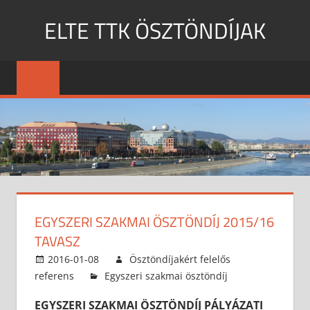
Skip
ELTE TTK ÖSZTÖNDÍJAK
to
content
MENU
EGYSZERI SZAKMAI ÖSZTÖNDÍJ 2015/16
TAVASZ
2016-01-08
Ösztöndíjakért felelős
referens
Egyszeri szakmai ösztöndíj
EGYSZERI SZAKMAI ÖSZTÖNDÍJ PÁLYÁZATI