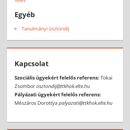
félév
Egyéb
Tanulmányi ösztöndíj
Kapcsolat
Szociális ügyekért felelős referens:
Tokai
Zsombor
osztondij@ttkhok.elte.hu
Pályázati ügyekért felelős referens:
Mészáros Dorottya
palyazati@ttkhok.elte.hu