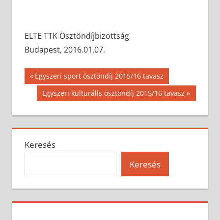
ELTE TTK Ösztöndíjbizottság
Budapest, 2016.01.07.
Bejegyzés
Previous
Egyszeri sport ösztöndíj 2015/16 tavasz
Post:
navigáció
Next
Egyszeri kulturális ösztöndíj 2015/16 tavasz
Post:
Keresés
Keresés