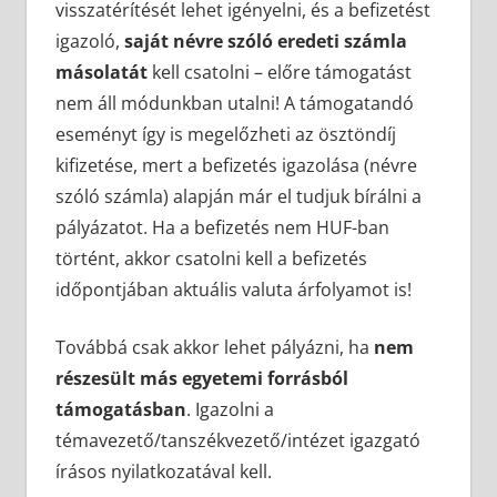
visszatérítését lehet igényelni, és a befizetést
igazoló,
saját névre szóló eredeti számla
másolatát
kell csatolni – előre támogatást
nem áll módunkban utalni! A támogatandó
eseményt így is megelőzheti az ösztöndíj
kifizetése, mert a befizetés igazolása (névre
szóló számla) alapján már el tudjuk bírálni a
pályázatot. Ha a befizetés nem HUF-ban
történt, akkor csatolni kell a befizetés
időpontjában aktuális valuta árfolyamot is!
Továbbá csak akkor lehet pályázni, ha
nem
részesült más egyetemi forrásból
támogatásban
. Igazolni a
témavezető/tanszékvezető/intézet igazgató
írásos nyilatkozatával kell.