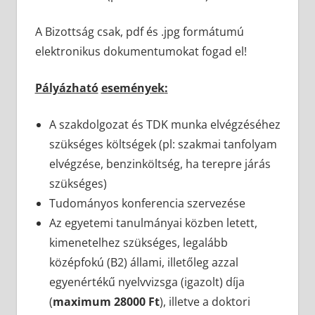
A Bizottság csak, pdf és .jpg formátumú
elektronikus dokumentumokat fogad el!
Pályázható
események
:
A szakdolgozat és TDK munka elvégzéséhez
szükséges költségek (pl: szakmai tanfolyam
elvégzése, benzinköltség, ha terepre járás
szükséges)
Tudományos konferencia szervezése
Az egyetemi tanulmányai közben letett,
kimenetelhez szükséges, legalább
középfokú (B2) állami, illetőleg azzal
egyenértékű nyelvvizsga (igazolt) díja
(
maximum 28000 Ft
), illetve a doktori