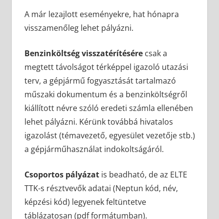
A már lezajlott eseményekre, hat hónapra
visszamenőleg lehet pályázni.
Benzinköltség visszatérítésére
csak a
megtett távolságot térképpel igazoló utazási
terv, a gépjármű fogyasztását tartalmazó
műszaki dokumentum és a benzinköltségről
kiállított névre szóló eredeti számla ellenében
lehet pályázni. Kérünk továbbá hivatalos
igazolást (témavezető, egyesület vezetője stb.)
a gépjárműhasználat indokoltságáról.
Csoportos pályázat
is beadható, de az ELTE
TTK-s résztvevők adatai (Neptun kód, név,
képzési kód) legyenek feltüntetve
táblázatosan (pdf formátumban).