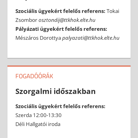
Szociális ügyekért felelős referens:
Tokai
Zsombor
osztondij@ttkhok.elte.hu
Pályázati ügyekért felelős referens:
Mészáros Dorottya
palyazati@ttkhok.elte.hu
FOGADÓÓRÁK
Szorgalmi időszakban
Szociális ügyekért felelős referens:
Szerda 12:00-13:30
Déli Hallgatói iroda