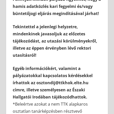
hamis adatközlés kari fegyelmi és/vagy
büntetőjogi eljárás megindításával járhat!
Tekintettel a jelenlegi helyzetre,
mindenkinek javasoljuk az előzetes
tájékozódást, az utazási körülményekről,
illetve az éppen érvényben lévő rektori
utasításról!
Egyéb információkért, valamint a
pályázatokkal kapcsolatos kérdésekkel
írhattok az osztondij@ttkhok.elte.hu
címre, illetve személyesen az Északi
Hallgatói Irodában tájékozódhattok.
*Beleértve azokat a nem TTK alapkaros
osztatlan tanárképzésben résztvevő