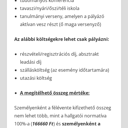
tudományos konferencia
tavaszi/nyári/őszi/téli iskola
tanulmányi verseny, amelyen a pályázó
aktívan vesz részt (ő maga versenyző)
Az alábbi költségekre lehet csak pályázni:
részvételi/regisztrációs díj, absztrakt
leadási díj
szállásköltség (az esemény időtartamára)
utazási költség
A megítélhető összeg mértéke:
Személyenként a félévente kifizethető összeg
nem lehet több, mint a hallgatói normatíva
100%-a (
166660 Ft
) és
személyenként a