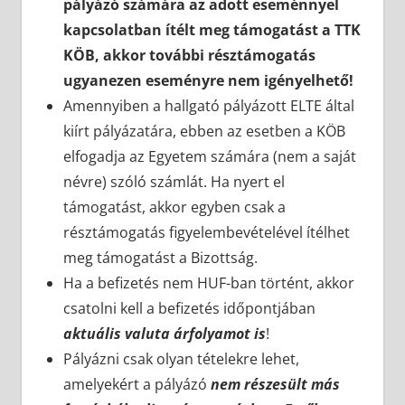
pályázó számára az adott eseménnyel
kapcsolatban ítélt meg támogatást a TTK
KÖB, akkor további résztámogatás
ugyanezen eseményre nem igényelhető!
Amennyiben a hallgató pályázott ELTE által
kiírt pályázatára, ebben az esetben a KÖB
elfogadja az Egyetem számára (nem a saját
névre) szóló számlát. Ha nyert el
támogatást, akkor egyben csak a
résztámogatás figyelembevételével ítélhet
meg támogatást a Bizottság.
Ha a befizetés nem HUF-ban történt, akkor
csatolni kell a befizetés időpontjában
aktuális valuta árfolyamot is
!
Pályázni csak olyan tételekre lehet,
amelyekért a pályázó
nem részesült más