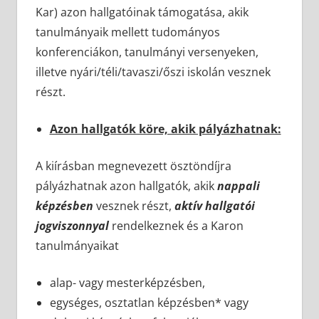
Kar) azon hallgatóinak támogatása, akik
tanulmányaik mellett tudományos
konferenciákon, tanulmányi versenyeken,
illetve nyári/téli/tavaszi/őszi iskolán vesznek
részt.
Azon hallgatók köre, akik pályázhatnak:
A kiírásban megnevezett ösztöndíjra
pályázhatnak azon hallgatók, akik
nappali
képzésben
vesznek részt,
aktív hallgatói
jogviszonnyal
rendelkeznek és a Karon
tanulmányaikat
alap- vagy mesterképzésben,
egységes, osztatlan képzésben* vagy