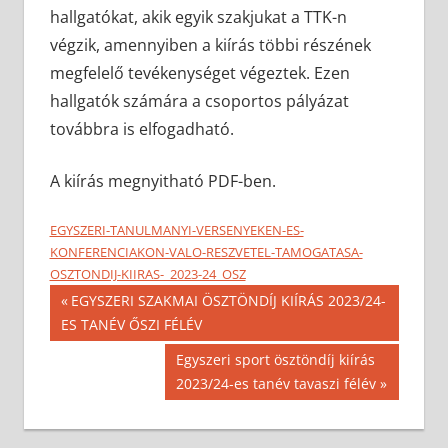
hallgatókat, akik egyik szakjukat a TTK-n
végzik, amennyiben a kiírás többi részének
megfelelő tevékenységet végeztek. Ezen
hallgatók számára a csoportos pályázat
továbbra is elfogadható.
A kiírás megnyitható PDF-ben.
EGYSZERI-TANULMANYI-VERSENYEKEN-ES-
KONFERENCIAKON-VALO-RESZVETEL-TAMOGATASA-
OSZTONDIJ-KIIRAS-_2023-24_OSZ
Bejegyzés
Previous
EGYSZERI SZAKMAI ÖSZTÖNDÍJ KIÍRÁS 2023/24-
Post:
ES TANÉV ŐSZI FÉLÉV
navigáció
Next
Egyszeri sport ösztöndíj kiírás
Post:
2023/24-es tanév tavaszi félév