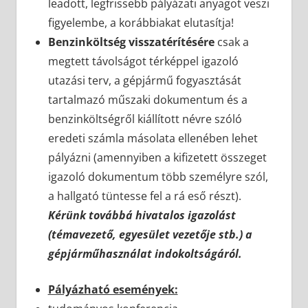
leadott, legfrissebb pályázati anyagot veszi
figyelembe, a korábbiakat elutasítja!
Benzinköltség visszatérítésére
csak a
megtett távolságot térképpel igazoló
utazási terv, a gépjármű fogyasztását
tartalmazó műszaki dokumentum és a
benzinköltségről kiállított névre szóló
eredeti számla másolata ellenében lehet
pályázni (amennyiben a kifizetett összeget
igazoló dokumentum több személyre szól,
a hallgató tüntesse fel a rá eső részt).
Kérünk továbbá hivatalos igazolást
(témavezető, egyesület vezetője stb.) a
gépjárműhasználat indokoltságáról.
Pályázható események: