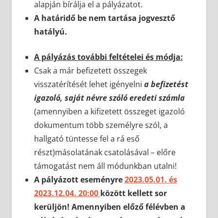
alapján bírálja el a pályázatot.
A határidő be nem tartása jogvesztő
hatályú.
A pályázás további feltételei és módja:
Csak a már befizetett összegek
visszatérítését lehet igényelni
a befizetést
igazoló, saját névre szóló eredeti számla
(amennyiben a kifizetett összeget igazoló
dokumentum több személyre szól, a
hallgató tüntesse fel a rá eső
részt)másolatának csatolásával – előre
támogatást nem áll módunkban utalni!
A pályázott eseményre
2023.05.01. és
2023.12.04. 20:00
között kellett sor
kerüljön! Amennyiben előző félévben a