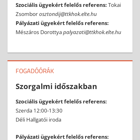
Szociális ügyekért felelős referens:
Tokai
Zsombor
osztondij@ttkhok.elte.hu
Pályázati ügyekért felelős referens:
Mészáros Dorottya
palyazati@ttkhok.elte.hu
FOGADÓÓRÁK
Szorgalmi időszakban
Szociális ügyekért felelős referens:
Szerda 12:00-13:30
Déli Hallgatói iroda
Pályázati ügyekért felelős referens: