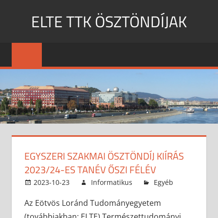
Skip
ELTE TTK ÖSZTÖNDÍJAK
to
content
MENU
EGYSZERI SZAKMAI ÖSZTÖNDÍJ KIÍRÁS
2023/24-ES TANÉV ŐSZI FÉLÉV
2023-10-23
Informatikus
Egyéb
Az Eötvös Loránd Tudományegyetem
(továbbiakban: ELTE) Természettudományi