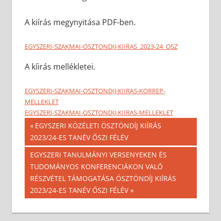
A kiírás megynyitása PDF-ben.
EGYSZERI-SZAKMAI-OSZTONDIJ-KIIRAS_2023-24_OSZ
A kíirás mellékletei.
EGYSZERI-SZAKMAI-OSZTONDIJ-KIIRAS-KORREP-
MELLEKLET
EGYSZERI-SZAKMAI-OSZTONDIJ-KIIRAS-MELLEKLET
Bejegyzés
Previous
EGYSZERI KÖZÉLETI ÖSZTÖNDÍJ KIÍRÁS
Post:
2023/24-ES TANÉV ŐSZI FÉLÉV
navigáció
Next
EGYSZERI TANULMÁNYI VERSENYEKEN ÉS
Post:
TUDOMÁNYOS KONFERENCIÁKON VALÓ
RÉSZVÉTEL TÁMOGATÁSA ÖSZTÖNDÍJ KIÍRÁS
2023/24-ES TANÉV ŐSZI FÉLÉV