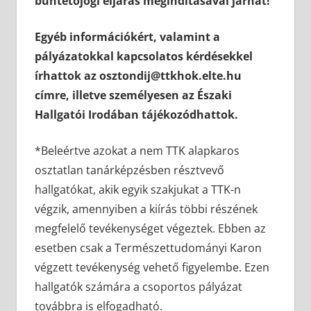
büntetőjogi eljárás megindításával járhat!
Egyéb információkért, valamint a
pályázatokkal kapcsolatos kérdésekkel
írhattok az osztondij@ttkhok.elte.hu
címre, illetve személyesen az Északi
Hallgatói Irodában tájékozódhattok.
*Beleértve azokat a nem TTK alapkaros
osztatlan tanárképzésben résztvevő
hallgatókat, akik egyik szakjukat a TTK-n
végzik, amennyiben a kiírás többi részének
megfelelő tevékenységet végeztek. Ebben az
esetben csak a Természettudományi Karon
végzett tevékenység vehető figyelembe. Ezen
hallgatók számára a csoportos pályázat
továbbra is elfogadható.