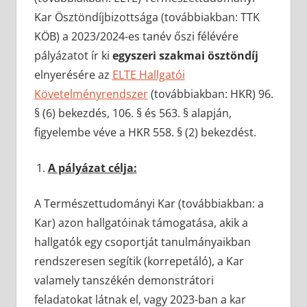
Kar Ösztöndíjbizottsága (továbbiakban: TTK
KÖB) a 2023/2024-es tanév őszi félévére
pályázatot ír ki
egyszeri szakmai ösztöndíj
elnyerésére az
ELTE Hallgatói
Követelményrendszer
(továbbiakban: HKR) 96.
§ (6) bekezdés, 106. § és 563. § alapján,
figyelembe véve a HKR 558. § (2) bekezdést.
A pályázat célja:
A Természettudományi Kar (továbbiakban: a
Kar) azon hallgatóinak támogatása, akik a
hallgatók egy csoportját tanulmányaikban
rendszeresen segítik (korrepetáló), a Kar
valamely tanszékén demonstrátori
feladatokat látnak el, vagy 2023-ban a kar