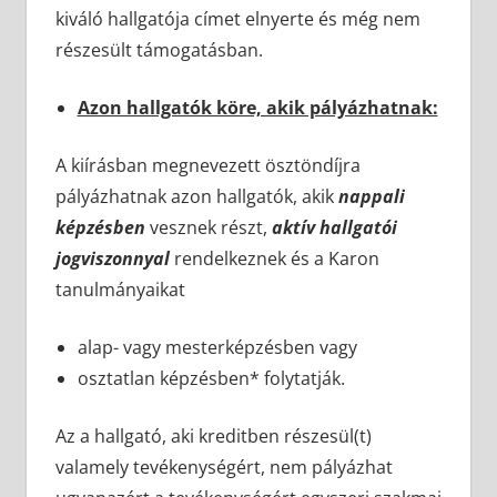
kiváló hallgatója címet elnyerte és még nem
részesült támogatásban.
Azon hallgatók köre, akik pályázhatnak:
A kiírásban megnevezett ösztöndíjra
pályázhatnak azon hallgatók, akik
nappali
képzésben
vesznek részt,
aktív hallgatói
jogviszonnyal
rendelkeznek és a Karon
tanulmányaikat
alap- vagy mesterképzésben vagy
osztatlan képzésben* folytatják.
Az a hallgató, aki kreditben részesül(t)
valamely tevékenységért, nem pályázhat