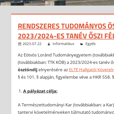
RENDSZERES TUDOMÁNYOS ÖSZ
2023/2024-ES TANÉV ŐSZI FÉ
2023-07-22
Informatikus
Egyéb
Az Eötvös Loránd Tudományegyetem (továbbiakb
(továbbiakban: TTK KÖB) a 2023/2024-es tanév ősz
ösztöndíj
elnyerésére az
ELTE Hallgatói Követe
§ és 101. § alapján, figyelembe véve a HKR 558. §
A pályázat célja:
A Természettudományi Kar (továbbiakban: a Kar) 
tantervi követelményeken túlmutató tudományos