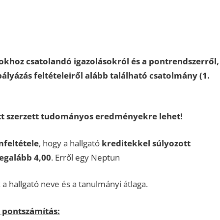
khoz csatolandó igazolásokról és a pontrendszerről,
pályázás feltételeiről alább található csatolmány (1.
ött szerzett tudományos eredményekre lehet!
feltétele
, hogy a hallgató
kreditekkel súlyozott
legalább 4,00
. Erről egy Neptun
a hallgató neve és a tanulmányi átlaga.
s pontszámítás: