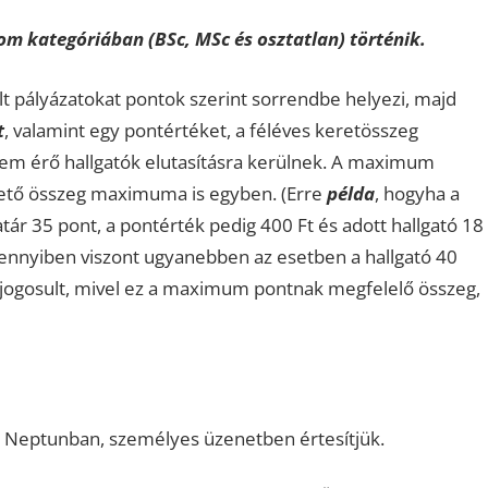
om kategóriában (BSc, MSc és osztatlan) történik.
ált pályázatokat pontok szerint sorrendbe helyezi, majd
t
, valamint egy pontértéket, a féléves keretösszeg
em érő hallgatók elutasításra kerülnek. A maximum
hető összeg maximuma is egyben. (Erre
példa
, hogyha a
 35 pont, a pontérték pedig 400 Ft és adott hallgató 18
Amennyiben viszont ugyanebben az esetben a hallgató 40
a jogosult, mivel ez a maximum pontnak megfelelő összeg,
 a Neptunban, személyes üzenetben értesítjük.