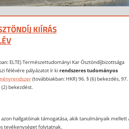
TÖNDÍJ KIÍRÁS
LÉV
an: ELTE) Természettudományi Kar Ösztöndíjbizottsága
i félévére pályázatot ír ki
rendszeres tudományos
lményrendszer
(továbbiakban: HKR) 96. § (6) bekezdés, 97.
 (2) bekezdést.
azon hallgatóinak támogatása, akik tanulmányaik mellett 
 tevékenységet folytatnak.