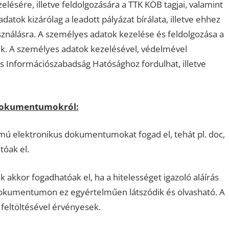
ésére, illetve feldolgozására a TTK KÖB tagjai, valamint
atok kizárólag a leadott pályázat bírálata, illetve ehhez
sználásra. A személyes adatok kezelése és feldolgozása a
ik. A személyes adatok kezelésével, védelmével
 Információszabadság Hatósághoz fordulhat, illetve
 dokumentumokról:
ú elektronikus dokumentumokat fogad el, tehát pl. doc,
óak el.
akkor fogadhatóak el, ha a hitelességet igazoló aláírás
okumentumon ez egyértelműen látszódik és olvasható. A
feltöltésével érvényesek.