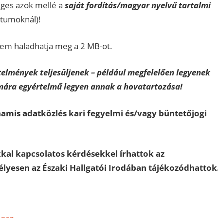
ges azok mellé a
saját fordítás/magyar nyelvű tartalmi
tumoknál)!
em haladhatja meg a 2 MB-ot.
elmények teljesüljenek – például megfelelően legyenek
ámára egyértelmű legyen annak a hovatartozása!
hamis adatközlés kari fegyelmi és/vagy büntetőjogi
kal kapcsolatos kérdésekkel írhattok az
élyesen az Északi Hallgatói Irodában tájékozódhattok