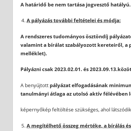
A határidő be nem tartása jogvesztő hatályú.
A pályázás további feltételei és módja:
A rendszeres tudományos ösztöndíj pályázato
valamint a bírálat szabályozott kereteiről, a 
melléklet).
Pályázni csak 2023.02.01. és 2023.09.13.köz
A benyújtott
pályázat elfogadásának minimum
tanulmányi
átlaga az utolsó aktív félévében 
képernyőkép feltöltése szükséges, ahol látszódik 
A megítélhető összeg mértéke, a bírálás é