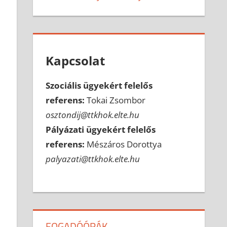
Kapcsolat
Szociális ügyekért felelős
referens:
Tokai Zsombor
osztondij@ttkhok.elte.hu
Pályázati ügyekért felelős
referens:
Mészáros Dorottya
palyazati@ttkhok.elte.hu
FOGADÓÓRÁK