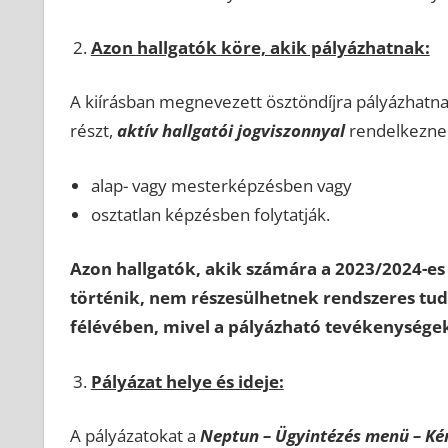
Azon hallgatók köre, akik pályázhatnak:
A kiírásban megnevezett ösztöndíjra pályázhatna
részt,
aktív hallgatói jogviszonnyal
rendelkeznek
alap- vagy mesterképzésben vagy
osztatlan képzésben folytatják.
Azon hallgatók, akik számára a 2023/2024-es
történik, nem részesülhetnek rendszeres tu
félévében, mivel a pályázható tevékenység
Pályázat helye és ideje:
A pályázatokat a
Neptun – Ügyintézés menü – Ké