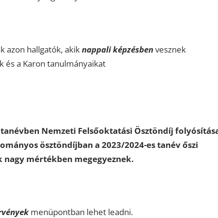
k azon hallgatók, akik
nappali képzésben
vesznek
 és a Karon tanulmányaikat
 tanévben Nemzeti Felsőoktatási Ösztöndíj folyósítás
dományos ösztöndíjban a 2023/2024-es tanév őszi
ek nagy mértékben megegyeznek.
rvények
menüpontban lehet leadni.