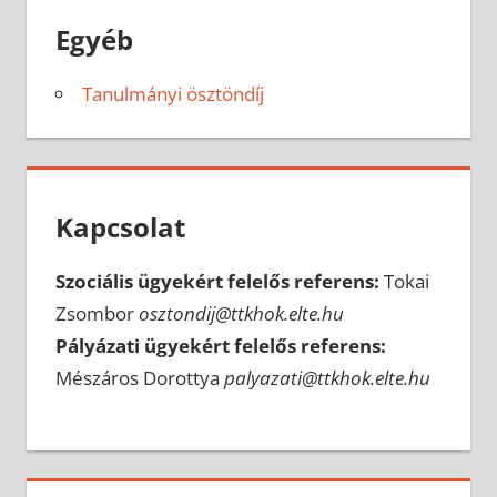
Egyéb
Tanulmányi ösztöndíj
Kapcsolat
Szociális ügyekért felelős referens:
Tokai
Zsombor
osztondij@ttkhok.elte.hu
Pályázati ügyekért felelős referens:
Mészáros Dorottya
palyazati@ttkhok.elte.hu