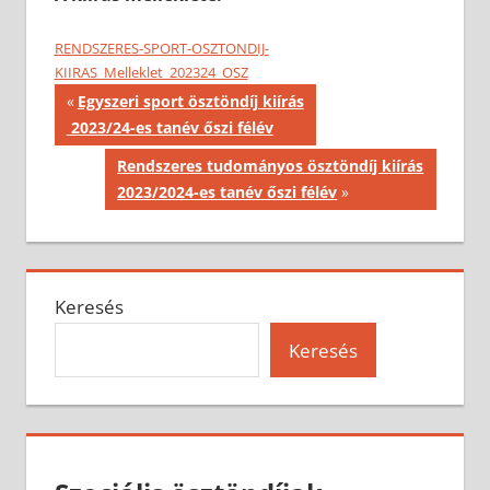
RENDSZERES-SPORT-OSZTONDIJ-
KIIRAS_Melleklet_202324_OSZ
Bejegyzés
Previous
Egyszeri sport ösztöndíj kiírás
Post:
2023/24-es tanév őszi félév
navigáció
Next
Rendszeres tudományos ösztöndíj kiírás
Post:
2023/2024-es tanév őszi félév
Keresés
Keresés