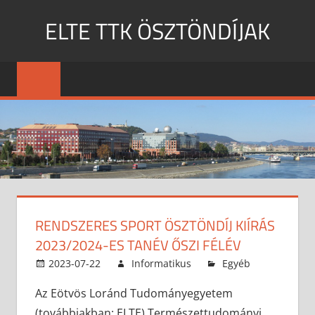
Skip
ELTE TTK ÖSZTÖNDÍJAK
to
content
MENU
RENDSZERES SPORT ÖSZTÖNDÍJ KIÍRÁS
2023/2024-ES TANÉV ŐSZI FÉLÉV
2023-07-22
Informatikus
Egyéb
Az Eötvös Loránd Tudományegyetem
(továbbiakban: ELTE) Természettudományi