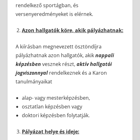
rendelkező sportágban, és
versenyeredményeket is elérnek.
Azon hallgatók köre, akik pályázhatnak:
A kiírásban megnevezett ösztöndíjra
pályázhatnak azon hallgatók, akik
nappali
képzésben
vesznek részt,
aktív hallgatói
jogviszonnyal
rendelkeznek és a Karon
tanulmányaikat
alap- vagy mesterképzésben,
osztatlan képzésben vagy
doktori képzésben folytatják.
Pályázat helye és ideje: