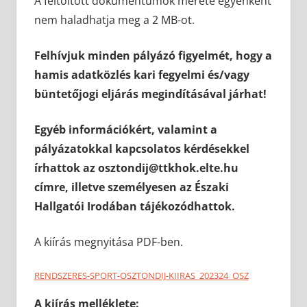
A feltöltött dokumentumok mérete egyenként
nem haladhatja meg a 2 MB-ot.
Felhívjuk minden pályázó figyelmét, hogy a
hamis adatközlés kari fegyelmi és/vagy
büntetőjogi eljárás megindításával járhat!
Egyéb információkért, valamint a
pályázatokkal kapcsolatos kérdésekkel
írhattok az osztondij@ttkhok.elte.hu
címre, illetve személyesen az Északi
Hallgatói Irodában tájékozódhattok.
A kiírás megnyitása PDF-ben.
RENDSZERES-SPORT-OSZTONDIJ-KIIRAS_202324_OSZ
A kiírás melléklete: