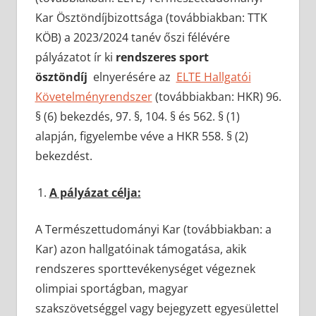
Kar Ösztöndíjbizottsága (továbbiakban: TTK
KÖB) a 2023/2024 tanév őszi félévére
pályázatot ír ki
rendszeres sport
ösztöndíj
elnyerésére az
ELTE Hallgatói
Követelményrendszer
(továbbiakban: HKR) 96.
§ (6) bekezdés, 97. §, 104. § és 562. § (1)
alapján, figyelembe véve a HKR 558. § (2)
bekezdést.
A pályázat célja:
A Természettudományi Kar (továbbiakban: a
Kar) azon hallgatóinak támogatása, akik
rendszeres sporttevékenységet végeznek
olimpiai sportágban, magyar
szakszövetséggel vagy bejegyzett egyesülettel