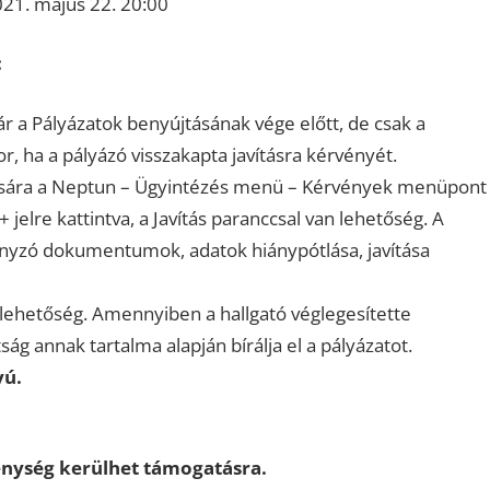
021. május 22. 20:00
:
ár a Pályázatok benyújtásának vége előtt, de csak a
, ha a pályázó visszakapta javításra kérvényét.
ítására a Neptun – Ügyintézés menü – Kérvények menüpont
 jelre kattintva, a Javítás paranccsal van lehetőség. A
iányzó dokumentumok, adatok hiánypótlása, javítása
lehetőség. Amennyiben a hallgató véglegesítette
ság annak tartalma alapján bírálja el a pályázatot.
yú.
enység kerülhet támogatásra.