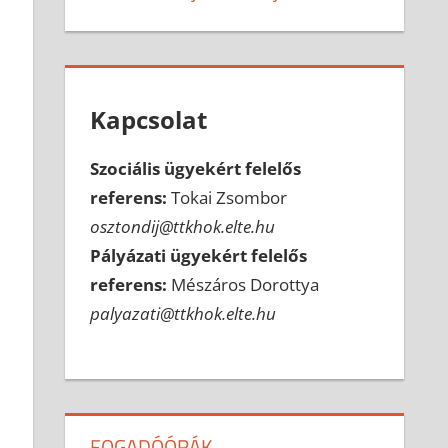
Kapcsolat
Szociális ügyekért felelős
referens:
Tokai Zsombor
osztondij@ttkhok.elte.hu
Pályázati ügyekért felelős
referens:
Mészáros Dorottya
palyazati@ttkhok.elte.hu
FOGADÓÓRÁK