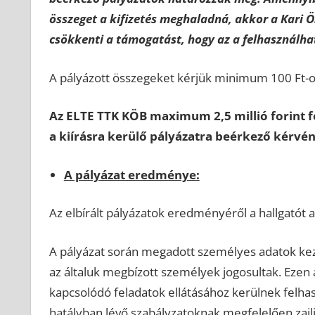
összeget a kifizetés meghaladná, akkor a Kari 
csökkenti a támogatást, hogy az a felhasználha
A pályázott összegeket kérjük minimum 100 Ft-o
Az ELTE TTK KÖB maximum 2,5 millió forint 
a kiírásra kerülő pályázatra beérkező kérvé
A pályázat eredménye:
Az elbírált pályázatok eredményéről a hallgatót
A pályázat során megadott személyes adatok kezel
az általuk megbízott személyek jogosultak. Ezen ad
kapcsolódó feladatok ellátásához kerülnek felha
hatályban lévő szabályzatoknak megfelelően zajl