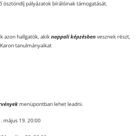
ő ösztöndíj pályázatok bírálóinak támogatását.
k azon hallgatók, akik
nappali képzésben
vesznek részt,
 Karon tanulmányaikat
rvények
menüpontban lehet leadni.
. május 19. 20:00