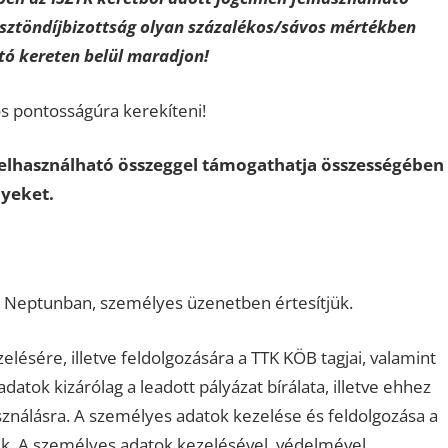
Ösztöndíjbizottság olyan százalékos/sávos mértékben
tó kereten belül maradjon!
s pontosságúra kerekíteni!
felhasználható összeggel támogathatja összességében
nyeket.
 a Neptunban, személyes üzenetben értesítjük.
ésére, illetve feldolgozására a TTK KÖB tagjai, valamint
atok kizárólag a leadott pályázat bírálata, illetve ehhez
sználásra. A személyes adatok kezelése és feldolgozása a
ik. A személyes adatok kezelésével, védelmével