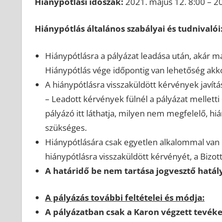
Hiánypótlási időszak:
2021. május 12. 8:00 – 2
Hiánypótlás általános szabályai és tudnivalói
Hiánypótlásra a pályázat leadása után, akár m
Hiánypótlás vége időpontig van lehetőség akkor
A hiánypótlásra visszaküldött kérvények jav
– Leadott kérvények fülnél a pályázat melletti +
pályázó itt láthatja, milyen nem megfelelő, h
szükséges.
Hiánypótlására csak egyetlen alkalommal van 
hiánypótlásra visszaküldött kérvényét, a Bizott
A határidő be nem tartása jogvesztő hatál
A pályázás további feltételei és módja:
A pályázatban csak a Karon végzett tevék