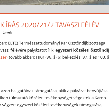
 KIÍRÁS 2020/21/2 TAVASZI FÉLÉV
Egyéb
an: ELTE) Természettudományi Kar Ösztöndíjbizottsága
aszi félévére pályázatot ír ki
egyszeri közéleti ösztöndí
szer
(továbbiakban: HKR) 96. § (6) bekezdés, 97. § és 103. §
azon hallgatóinak támogatása, akik a pályázat benyújtása
yeiken túlmutató közéleti tevékenységet végeztek a Karon.
n végzett egyszeri közéleti tevékenységek támogatása,