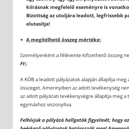
kiírásnak megfelelő eseményre is vonatkoz
Bizottság az utoljára leadott, legfrissebb 
elutasítja!
A megítélhető összeg mértéke:
Személyenként a félévente kifizethető összeg ne
Ft
).
A KÖB a leadott pályázatok alapján állapítja meg
összeget. Amennyiben az adott tevékenység nem
az adott pályázati tevékenységre állapítja meg 
egymáshoz viszonyítva.
Felhívjuk a pályázó hallgatók figyelmét, hogy 
beérkező pályázatok határozzák meg! Amennyibe