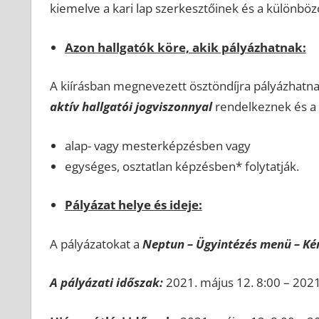
kiemelve a kari lap szerkesztőinek és a különböz
Azon hallgatók köre, akik pályázhatnak:
A kiírásban megnevezett ösztöndíjra pályázhatna
aktív hallgatói jogviszonnyal
rendelkeznek és a
alap- vagy mesterképzésben vagy
egységes, osztatlan képzésben* folytatják.
Pályázat helye és ideje:
A pályázatokat a
Neptun – Ügyintézés menü – Ké
A pályázati időszak:
2021. május 12. 8:00 – 2021