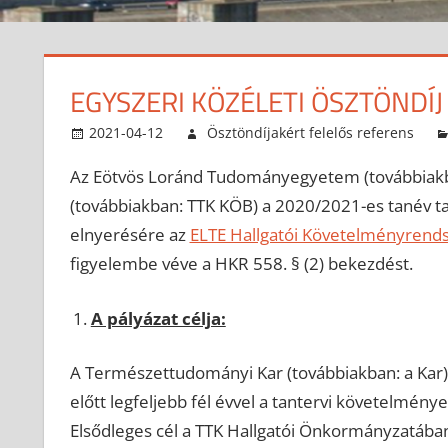
EGYSZERI KÖZÉLETI ÖSZTÖNDÍJ
2021-04-12
Ösztöndíjakért felelős referens
Az Eötvös Loránd Tudományegyetem (továbbiakb
(továbbiakban: TTK KÖB) a 2020/2021-es tanév tav
elnyerésére az
ELTE Hallgatói Követelményrend
figyelembe véve a HKR 558. § (2) bekezdést.
A pályázat célja:
A Természettudományi Kar (továbbiakban: a Kar) 
előtt legfeljebb fél évvel a tantervi követelmén
Elsődleges cél a TTK Hallgatói Önkormányzatába