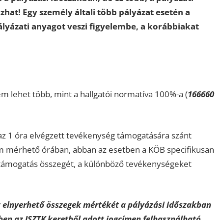
hat! Egy személy általi több pályázat esetén a
pályázati anyagot veszi figyelembe, a korábbiakat
m lehet több, mint a hallgatói normatíva 100%-a (
166660
 az 1 óra elvégzett tevékenység támogatására szánt
 mérhető órában, abban az esetben a KÖB specifikusan
a támogatás összegét, a különböző tevékenységeket
az elnyerhető összegek mértékét a pályázási időszakban
n az ISZTK keretből adott jogcímen felhasználható