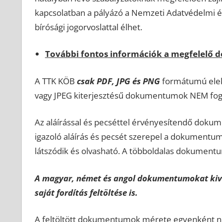
kapcsolatban a pályázó a Nemzeti Adatvédelmi és
bírósági jogorvoslattal élhet.
További fontos információk a megfelelő
A TTK KÖB
csak PDF, JPG és PNG
formátumú elekt
vagy JPEG kiterjesztésű dokumentumok NEM fog
Az aláírással és pecséttel érvényesítendő dokum
igazoló aláírás és pecsét szerepel a dokument
látszódik és olvasható. A többoldalas dokumentu
A magyar, német és angol dokumentumokat kivé
saját fordítás feltöltése is.
A feltöltött dokumentumok mérete egyenként n