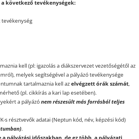
n a következő tevékenységek:
t tevékenység
maznia kell (pl: igazolás a diákszervezet vezetőségétől az
ramról), melyek segítségével a pályázó tevékenysége
mentumnak tartalmaznia kell az
elvégzett órák számát
,
rhető (pl. cikkírás a kari lap esetében).
lyekért a pályázó
nem részesült más forrásból teljes
K-s résztvevők adatai (Neptun kód, név, képzési kód)
átumban)
.
 a pályázási időszakban, de ez több, a pályázati