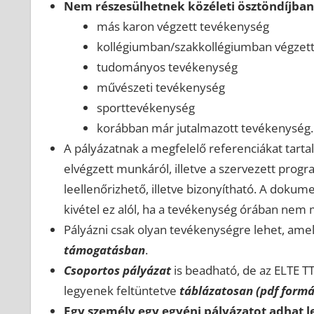
Nem részesülhetnek közéleti ösztöndíjba
más karon végzett tevékenység
kollégiumban/szakkollégiumban végzet
tudományos tevékenység
művészeti tevékenység
sporttevékenység
korábban már jutalmazott tevékenység.
A pályázatnak a megfelelő referenciákat tartal
elvégzett munkáról, illetve a szervezett prog
leellenőrizhető, illetve bizonyítható. A doku
kivétel ez alól, ha a tevékenység órában nem mé
Pályázni csak olyan tevékenységre lehet, ame
támogatásban
.
Csoportos pályázat
is beadható, de az ELTE TT
legyenek feltüntetve
táblázatosan (pdf form
Egy személy egy egyéni pályázatot adhat le