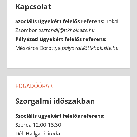
Kapcsolat
Szociális ügyekért felelős referens:
Tokai
Zsombor
osztondij@ttkhok.elte.hu
Pályázati ügyekért felelős referens:
Mészáros Dorottya
palyazati@ttkhok.elte.hu
FOGADÓÓRÁK
Szorgalmi időszakban
Szociális ügyekért felelős referens:
Szerda 12:00-13:30
Déli Hallgatói iroda