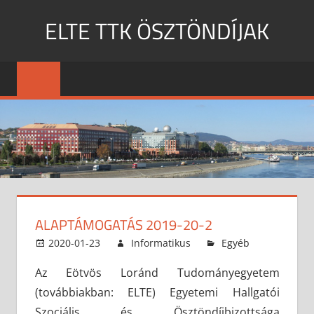
Skip
ELTE TTK ÖSZTÖNDÍJAK
to
content
MENU
ALAPTÁMOGATÁS 2019-20-2
2020-01-23
Informatikus
Egyéb
Az Eötvös Loránd Tudományegyetem
(továbbiakban: ELTE) Egyetemi Hallgatói
Szociális és Ösztöndíjbizottsága