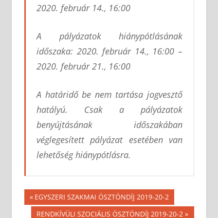
2020. február 14., 16:00
A pályázatok hiánypótlásának
időszaka: 2020. február 14., 16:00 –
2020. február 21., 16:00
A határidő be nem tartása jogvesztő
hatályú. Csak a pályázatok
benyújtásának időszakában
véglegesített pályázat esetében van
lehetőség hiánypótlásra.
Bejegyzés
Previous
EGYSZERI SZAKMAI ÖSZTÖNDÍJ 2019-20-2
Post:
navigáció
Next
RENDKÍVÜLI SZOCIÁLIS ÖSZTÖNDÍJ 2019-20-2