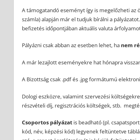
A támogatandó eseményt így is megelőzheti az ösz
számla) alapján már el tudjuk bírálni a pályázatot
befizetés időpontjában aktuális valuta árfolyamot 
Pályázni csak abban az esetben lehet, ha
nem ré
A már lezajlott eseményekre hat hónapra vissza
A Bizottság csak .pdf és .jpg formátumú elektr
Dologi eszközre, valamint szervezési költségekre
részvételi díj, regisztrációs költségek, stb. megté
Csoportos pályázat
is beadható (pl. csapatsport
kód, név, képzési kód) legyenek feltüntetve tábl