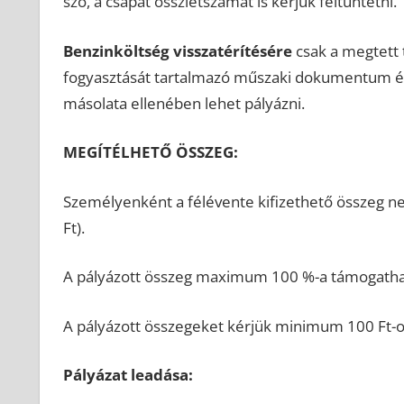
szó, a csapat összlétszámát is kérjük feltüntetni.
Benzinköltség visszatérítésére
csak a megtett t
fogyasztását tartalmazó műszaki dokumentum és a
másolata ellenében lehet pályázni.
MEGÍTÉLHETŐ ÖSSZEG:
Személyenként a félévente kifizethető összeg ne
Ft).
A pályázott összeg maximum 100 %-a támogatha
A pályázott összegeket kérjük minimum 100 Ft-o
Pályázat leadása: