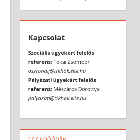
Kapcsolat
Szociális ügyekért felelős
referens:
Tokai Zsombor
0
osztondij@ttkhok.elte.hu
Pályázati ügyekért felelős
referens:
Mészáros Dorottya
palyazati@ttkhok.elte.hu
FOGADÓÓRÁK