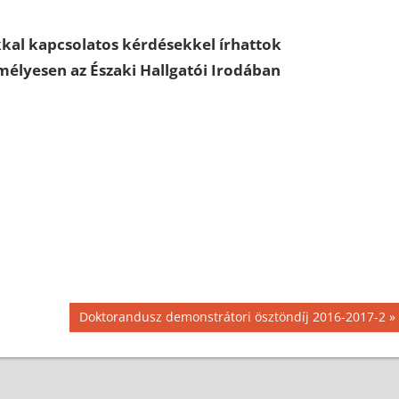
kal kapcsolatos kérdésekkel írhattok
emélyesen az Északi Hallgatói Irodában
Next
Doktorandusz demonstrátori ösztöndíj 2016-2017-2
Post: