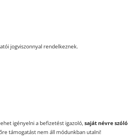
gatói jogviszonnyal rendelkeznek.
lehet igényelni a befizetést igazoló,
saját névre szóló
őre támogatást nem áll módunkban utalni!