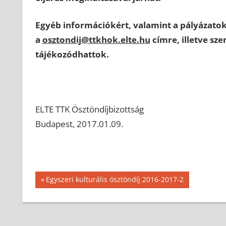
Egyéb információkért, valamint a pályázatok
a
osztondij@ttkhok.elte.hu
címre, illetve sz
tájékozódhattok.
ELTE TTK Ösztöndíjbizottság
Budapest, 2017.01.09.
Bejegyzés
Previous
Egyszeri kulturális ösztöndíj 2016-2017-2
Post:
navigáció