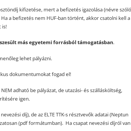
töndíj kifizetése, mert a befizetés igazolása (névre szól
. Ha a befizetés nem HUF-ban történt, akkor csatolni kell a
is!
szesült más egyetemi forrásból támogatásban
.
menőleg lehet pályázni.
onikus dokumentumokat fogad el!
 NEM adható be pályázat, de utazási- és szállásköltség,
rítésére igen.
 nevezési díj), de az ELTE TTK-s résztvevők adatai (Neptun
ázatosan (pdf formátumban). Ha csapat nevezési díjról van