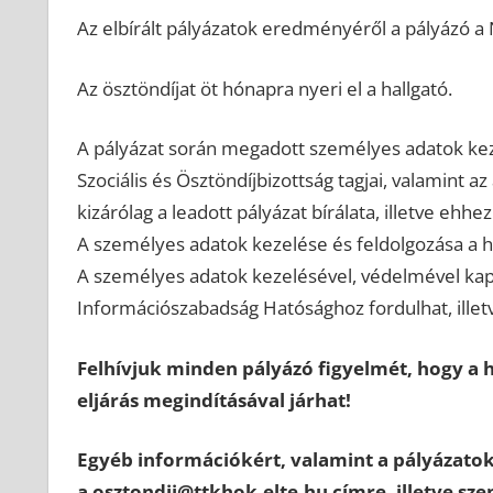
Az elbírált pályázatok eredményéről a pályázó a
Az ösztöndíjat öt hónapra nyeri el a hallgató.
A pályázat során megadott személyes adatok keze
Szociális és Ösztöndíjbizottság tagjai, valamint 
kizárólag a leadott pályázat bírálata, illetve ehh
A személyes adatok kezelése és feldolgozása a h
A személyes adatok kezelésével, védelmével kap
Információszabadság Hatósághoz fordulhat, illetve
Felhívjuk minden pályázó figyelmét, hogy a h
eljárás megindításával járhat!
Egyéb információkért, valamint a pályázatok
a
osztondij@ttkhok.elte.hu
címre, illetve sz