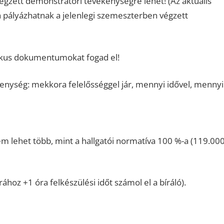
égzett demonstrátori tevékenységre lehet! (Az aktuális
ályázhatnak a jelenlegi szemeszterben végzett
nikus dokumentumokat fogad el!
kenység: mekkora felelősséggel jár, mennyi idővel, mennyi
 lehet több, mint a hallgatói normatíva 100 %-a (119.00
ához +1 óra felkészülési időt számol el a bíráló).