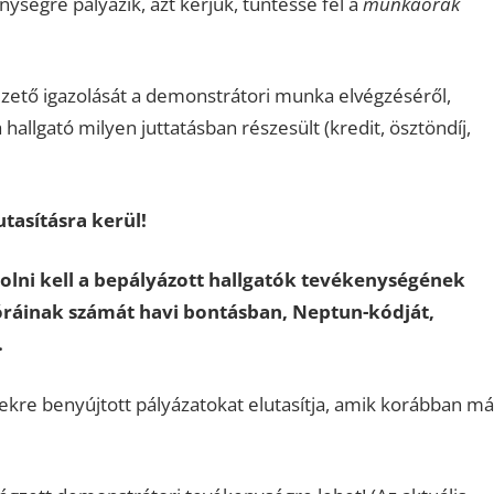
ységre pályázik, azt kérjük, tüntesse fel a
munkaórák
ezető igazolását a demonstrátori munka elvégzéséről,
 hallgató milyen juttatásban részesült (kredit, ösztöndíj,
tasításra kerül!
olni kell a bepályázott hallgatók tevékenységének
óráinak számát havi bontásban,
Neptun-kódját,
.
kre benyújtott pályázatokat elutasítja, amik korábban má