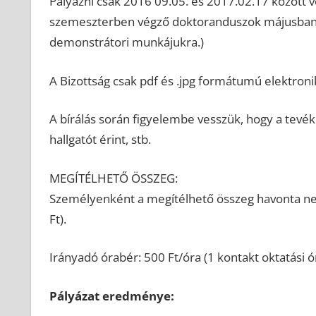
Pályázni csak 2016 09.05. és 2017.02.17 között v
szemeszterben végző doktoranduszok májusban p
demonstrátori munkájukra.)
A Bizottság csak pdf és .jpg formátumú elektro
A bírálás során figyelembe vesszük, hogy a tevé
hallgatót érint, stb.
MEGÍTÉLHETŐ ÖSSZEG:
Személyenként a megítélhető összeg havonta nem
Ft).
Irányadó órabér: 500 Ft/óra (1 kontakt oktatási ór
Pályázat eredménye: