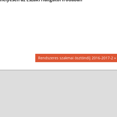
Next
Rendszeres szakmai ösztöndíj 2016-2017-2
Post: