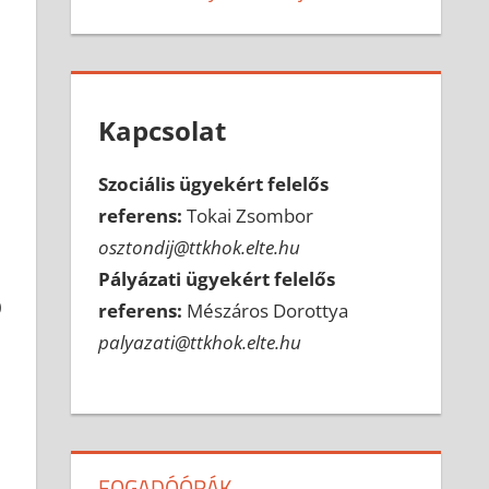
Kapcsolat
Szociális ügyekért felelős
referens:
Tokai Zsombor
osztondij@ttkhok.elte.hu
Pályázati ügyekért felelős
0
referens:
Mészáros Dorottya
palyazati@ttkhok.elte.hu
FOGADÓÓRÁK