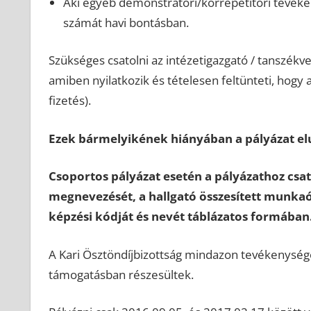
Aki egyéb demonstrátori/korrepetitori tevéken
számát havi bontásban.
Szükséges csatolni az intézetigazgató / tanszékv
amiben nyilatkozik és tételesen feltünteti, hogy a
fizetés).
Ezek bármelyikének hiányában a pályázat elu
Csoportos pályázat esetén a pályázathoz csat
megnevezését, a hallgató összesített munka
képzési kódját és nevét táblázatos formában
A Kari Ösztöndíjbizottság mindazon tevékenysége
támogatásban részesültek.