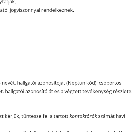
tatják,
gatói jogviszonnyal rendelkeznek.
ó nevét, hallgatói azonosítóját (Neptun kód), csoportos
t, hallgatói azonosítóját és a végzett tevékenység részlete
t kérjük, tüntesse fel a tartott
kontaktórák
számát havi