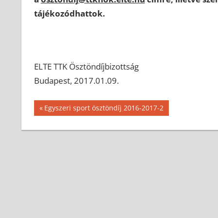
tájékozódhattok.
ELTE TTK Ösztöndíjbizottság
Budapest, 2017.01.09.
Bejegyzés
Previous
Egyszeri sport ösztöndíj 2016-2017-2
Post:
navigáció