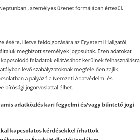
 Neptunban , személyes üzenet formájában értesül.
lésére, illetve feldolgozására az Egyetemi Hallgatói
az általuk megbízott személyek jogosultak. Ezen adatokat
ez kapcsolódó feladatok ellátásához kerülnek felhasználásra
atályban lévő szabályzatoknak megfelelően zajlik.
csolatban a pályázó a Nemzeti Adatvédelmi és
 bírósági jogorvoslattal élhet.
amis adatközlés kari fegyelmi és/vagy bűntető jogi
kal kapcsolatos kérdésekkel írhattok
emélyesen az Északi Hallgatói Irodában