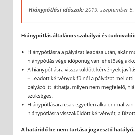
Hiánypótlási időszak:
2019. szeptember 5.
Hiánypótlás általános szabályai és tudnivalói
Hiánypótlásra a pályázat leadása után, akár m
hiánypótlás vége időpontig van lehetőség akkor
A hiánypótlásra visszaküldött kérvények jav
– Leadott kérvények fülnél a pályázat melletti +
pályázó itt láthatja, milyen nem megfelelő, h
szükséges.
Hiánypótlására csak egyetlen alkalommal van 
hiánypótlásra visszaküldött kérvényét, a Bizott
A határidő be nem tartása jogvesztő hatályú.