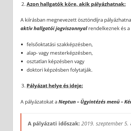
Azon hallgatók köre, akik pályázhatnak:
A kiírásban megnevezett ösztöndíjra pályázhatna
aktív hallgatói jogviszonnyal
rendelkeznek és a
felsőoktatási szakképzésben,
alap- vagy mesterképzésben,
osztatlan képzésben vagy
doktori képzésben folytatják.
Pályázat helye és ideje:
A pályázatokat a
Neptun – Ügyintézés menü – Ké
A pályázati időszak:
2019. szeptember 5. 