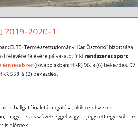
J 2019-2020-1
an: ELTE) Természettudományi Kar Ösztöndíjbizottsága
i félévére félévére pályázatot ír ki
rendszeres sport
lményrendszer
(továbbiakban: HKR) 96. § (6) bekezdés, 97.
 HKR 558. § (2) bekezdést.
 azon hallgatóinak támogatása, akik rendszeres
n, magyar szakszövetséggel vagy bejegyzett egyesülettel
 is elérnek.