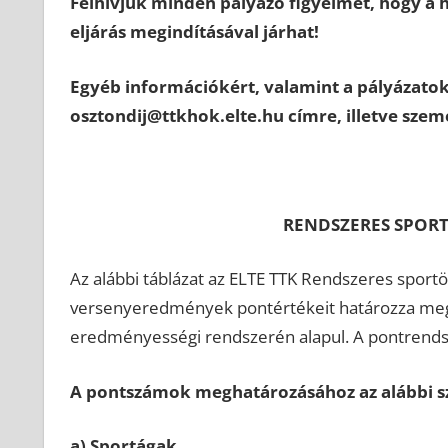
Felhívjuk minden pályázó figyelmét, hogy a 
eljárás megindításával járhat!
Egyéb információkért, valamint a pályázatok
osztondij@ttkhok.elte.hu címre, illetve szem
RENDSZERES SPOR
Az alábbi táblázat az ELTE TTK Rendszeres sport
versenyeredmények pontértékeit határozza meg, 
eredményességi rendszerén alapul. A pontrendsz
A pontszámok meghatározásához az alábbi sz
a) Sportágak