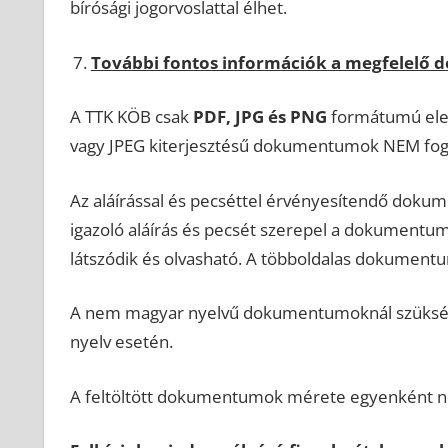
bírósági jogorvoslattal élhet.
További fontos információk a megfelelő
A TTK KÖB csak
PDF, JPG és PNG
formátumú elek
vagy JPEG kiterjesztésű dokumentumok NEM fog
Az aláírással és pecséttel érvényesítendő dokum
igazoló aláírás és pecsét szerepel a dokument
látszódik és olvasható. A többoldalas dokumentu
A nem magyar nyelvű dokumentumoknál szükséges a
nyelv esetén.
A feltöltött dokumentumok mérete egyenként n