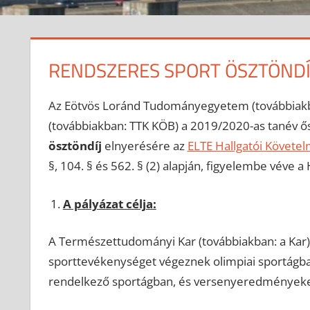
RENDSZERES SPORT ÖSZTÖNDÍ
Az Eötvös Loránd Tudományegyetem (továbbiakb
(továbbiakban: TTK KÖB) a 2019/2020-as tanév ősz
ösztöndíj
elnyerésére az
ELTE Hallgatói Követe
§, 104. § és 562. § (2) alapján, figyelembe véve a
A pályázat célja:
A Természettudományi Kar (továbbiakban: a Kar)
sporttevékenységet végeznek olimpiai sportágba
rendelkező sportágban, és versenyeredményeket