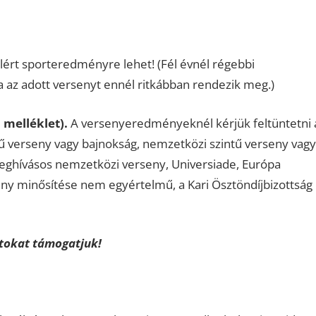
lért sporteredményre lehet! (Fél évnél régebbi
az adott versenyt ennél ritkábban rendezik meg.)
 melléklet).
A versenyeredményeknél kérjük feltüntetni 
ű verseny vagy bajnokság, nemzetközi szintű verseny vagy
meghívásos nemzetközi verseny, Universiade, Európa
ny minősítése nem egyértelmű, a Kari Ösztöndíjbizottság
tokat támogatjuk!