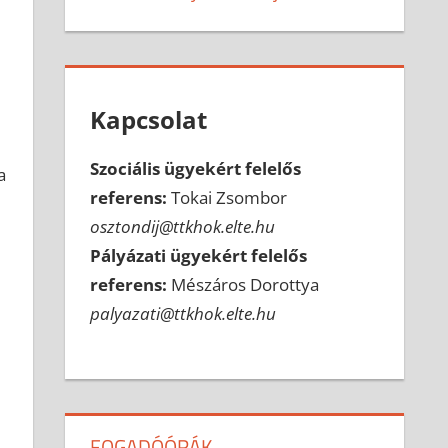
Kapcsolat
Szociális ügyekért felelős
a
referens:
Tokai Zsombor
osztondij@ttkhok.elte.hu
Pályázati ügyekért felelős
referens:
Mészáros Dorottya
palyazati@ttkhok.elte.hu
FOGADÓÓRÁK