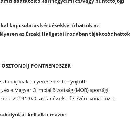
hamis adatközlés kari fegyelmi és/vagy büntetőjogi
kal kapcsolatos kérdésekkel írhattok az
élyesen az Északi Hallgatói Irodában tájékozódhattok
T ÖSZTÖNDÍJ PONTRENDSZER
ösztöndíjának elnyeréséhez benyújtott
és a Magyar Olimpiai Bizottság (MOB) sportági
er a 2019/2020-as tanév első félévére vonatkozik.
abályokat kell alkalmazni: