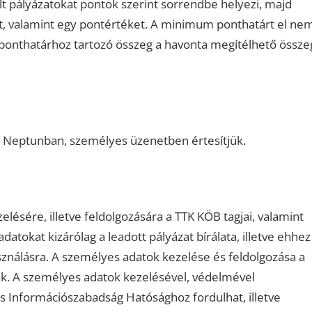
ált pályázatokat pontok szerint sorrendbe helyezi, majd
, valamint egy pontértéket. A minimum ponthatárt el ne
 ponthatárhoz tartozó összeg a havonta megítélhető össze
 a Neptunban, személyes üzenetben értesítjük.
ésére, illetve feldolgozására a TTK KÖB tagjai, valamint
atokat kizárólag a leadott pályázat bírálata, illetve ehhez
sználásra. A személyes adatok kezelése és feldolgozása a
ik. A személyes adatok kezelésével, védelmével
 Információszabadság Hatósághoz fordulhat, illetve