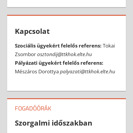
Kapcsolat
Szociális ügyekért felelős referens:
Tokai
Zsombor
osztondij@ttkhok.elte.hu
Pályázati ügyekért felelős referens:
Mészáros Dorottya
palyazati@ttkhok.elte.hu
FOGADÓÓRÁK
Szorgalmi időszakban