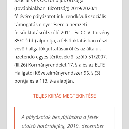
Szociális és Ösztöndíjbizottsága
(továbbiakban: Bizottság) 2019/2020/1
félévére pályázatot ír ki rendkívüli szociális
támogatás elnyerésére a nemzeti
felsőoktatásról szóló 2011. évi CCIV. törvény
85/C.§ bb) alpontja, a felsőoktatásban részt
vevő hallgatók juttatásairól és az általuk
fizetendő egyes térítésekről szóló 51/2007.
(III.26) Kormányrendelet 17. §-a és az ELTE
Hallgatói Követelményrendszer 96. § (3)
pontja és a 113. §-a alapján.
TELJES KIÍRÁS MEGTEKINTÉSE
A pályázatok benyújtására a félév
utolsó határidejéig, 2019. december