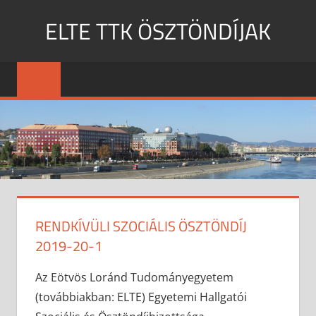
Skip
ELTE TTK ÖSZTÖNDÍJAK
to
content
MENU
RENDKÍVÜLI SZOCIÁLIS ÖSZTÖNDÍJ
2019-20-1
Az Eötvös Loránd Tudományegyetem
(továbbiakban: ELTE) Egyetemi Hallgatói