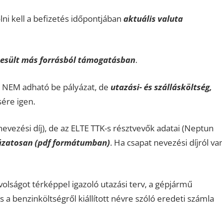
ni kell a befizetés időpontjában
aktuális valuta
esült más forrásból támogatásban
.
e NEM adható be pályázat, de
utazási- és szállásköltség,
ére igen.
nevezési díj), de az ELTE TTK-s résztvevők adatai (Neptun
ázatosan (pdf formátumban)
. Ha csapat nevezési díjról va
volságot térképpel igazoló utazási terv, a gépjármű
 benzinköltségről kiállított névre szóló eredeti számla