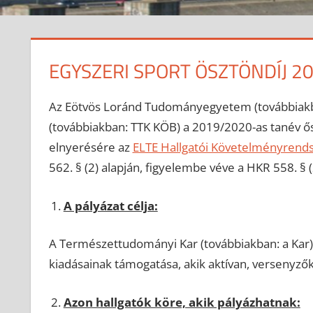
EGYSZERI SPORT ÖSZTÖNDÍJ 2
Az Eötvös Loránd Tudományegyetem (továbbiakb
(továbbiakban: TTK KÖB) a 2019/2020-as tanév ősz
elnyerésére az
ELTE Hallgatói Követelményrend
562. § (2) alapján, figyelembe véve a HKR 558. § 
A pályázat célja:
A Természettudományi Kar (továbbiakban: a Kar)
kiadásainak támogatása, akik aktívan, versenyző
Azon hallgatók köre, akik pályázhatnak: