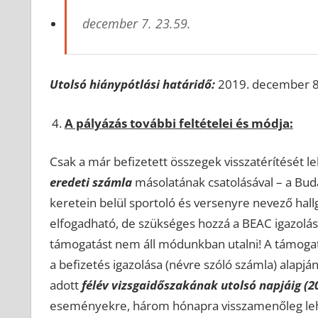
december 7. 23.59.
Utolsó hiánypótlási határidő:
2019. december 8. 
A pályázás további feltételei és módja:
Csak a már befizetett összegek visszatérítését l
eredeti számla
másolatának csatolásával – a Buda
keretein belül sportoló és versenyre nevező hall
elfogadható, de szükséges hozzá a BEAC igazolása,
támogatást nem áll módunkban utalni! A támogat
a befizetés igazolása (névre szóló számla) alapjá
adott
félév vizsgaidőszakának utolsó napjáig (202
eseményekre, három hónapra visszamenőleg lehe