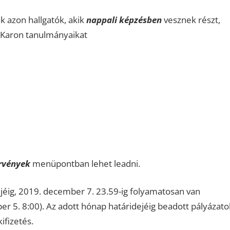
k azon hallgatók, akik
nappali képzésben
vesznek részt,
 Karon tanulmányaikat
rvények
menüpontban lehet leadni.
ejéig, 2019. december 7. 23.59-ig folyamatosan van
r 5. 8:00). Az adott hónap határidejéig beadott pályázato
ifizetés.