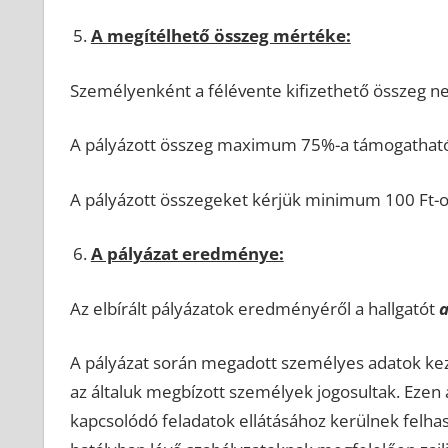
A megítélhető összeg mértéke:
Személyenként a félévente kifizethető összeg ne
A pályázott összeg maximum 75%-a támogatható
A pályázott összegeket kérjük minimum 100 Ft-o
A pályázat eredménye:
Az elbírált pályázatok eredményéről a hallgatót
a
A pályázat során megadott személyes adatok kezel
az általuk megbízott személyek jogosultak. Ezen ad
kapcsolódó feladatok ellátásához kerülnek felha