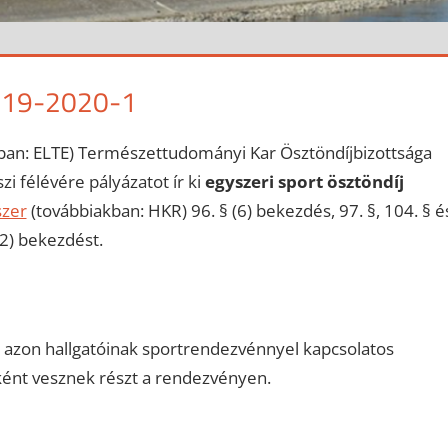
019-2020-1
an: ELTE) Természettudományi Kar Ösztöndíjbizottsága
i félévére pályázatot ír ki
egyszeri sport ösztöndíj
szer
(továbbiakban: HKR) 96. § (6) bekezdés, 97. §, 104. § é
(2) bekezdést.
 azon hallgatóinak sportrendezvénnyel kapcsolatos
ként vesznek részt a rendezvényen.