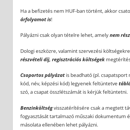
Ha a befizetés nem HUF-ban történt, akkor csatol
árfolyamot is
!
Pályázni csak olyan tételre lehet, amely
nem rész
Dologi eszközre, valamint szervezési költségekr
részvételi díj, regisztrációs költségek
megtérítés
Csoportos pályázat
is beadható (pl. csapatsport 
kód, név, képzési kód) legyenek feltüntetve
tábl
szó, a csapat összlétszámát is kérjük feltüntetni.
Benzinköltség
visszatérítésére csak a megtett tá
fogyasztását tartalmazó műszaki dokumentum és a
másolata ellenében lehet pályázni.