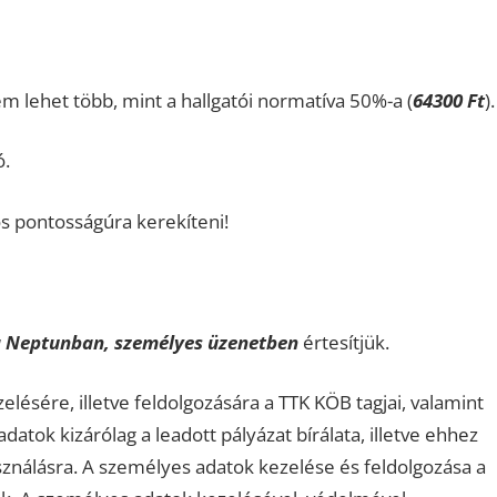
m lehet több, mint a hallgatói normatíva 50%-a (
64300 Ft
).
.
s pontosságúra kerekíteni!
 Neptunban, személyes üzenetben
értesítjük.
ésére, illetve feldolgozására a TTK KÖB tagjai, valamint
atok kizárólag a leadott pályázat bírálata, illetve ehhez
sználásra. A személyes adatok kezelése és feldolgozása a