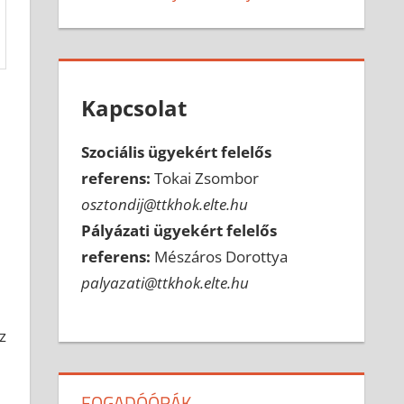
Kapcsolat
Szociális ügyekért felelős
referens:
Tokai Zsombor
osztondij@ttkhok.elte.hu
Pályázati ügyekért felelős
referens:
Mészáros Dorottya
palyazati@ttkhok.elte.hu
z
FOGADÓÓRÁK