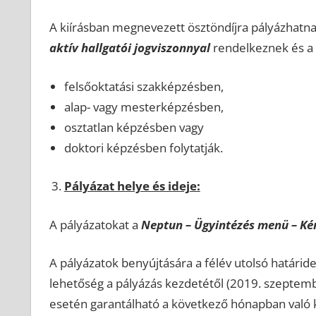
A kiírásban megnevezett ösztöndíjra pályázhatna
aktív hallgatói jogviszonnyal
rendelkeznek és a
felsőoktatási szakképzésben,
alap- vagy mesterképzésben,
osztatlan képzésben vagy
doktori képzésben folytatják.
Pályázat helye és ideje:
A pályázatokat a
Neptun – Ügyintézés menü – Ké
A pályázatok benyújtására a félév utolsó határid
lehetőség a pályázás kezdetétől (2019. szeptembe
esetén garantálható a következő hónapban való k