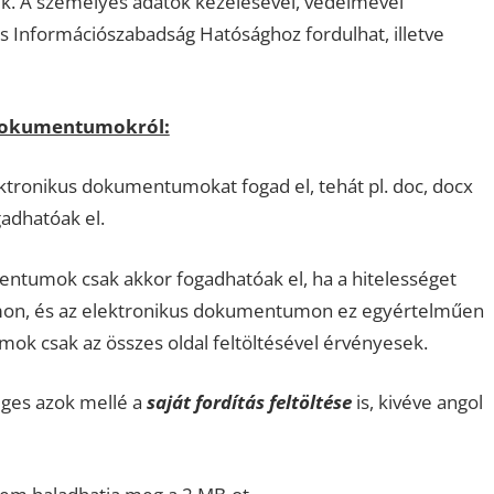
ik. A személyes adatok kezelésével, védelmével
 Információszabadság Hatósághoz fordulhat, illetve
 dokumentumokról:
ronikus dokumentumokat fogad el, tehát pl. doc, docx
adhatóak el.
entumok csak akkor fogadhatóak el, ha a hitelességet
umon, és az elektronikus dokumentumon ez egyértelműen
mok csak az összes oldal feltöltésével érvényesek.
ges azok mellé a
saját fordítás feltöltése
is, kivéve angol