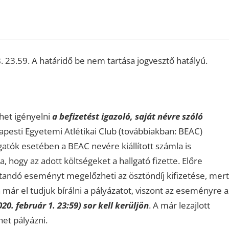
23.59. A határidő be nem tartása jogvesztő hatályú.
ehet igényelni
a befizetést igazoló, saját névre szóló
pesti Egyetemi Atlétikai Club (továbbiakban: BEAC)
gatók esetében a BEAC nevére kiállított számla is
 hogy az adott költségeket a hallgató fizette. Előre
andó eseményt megelőzheti az ösztöndíj kifizetése, mert
n már el tudjuk bírálni a pályázatot, viszont az eseményre a
0. február 1. 23:59) sor kell kerüljön
. A már lezajlott
t pályázni.