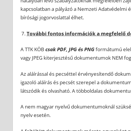
hatályban lévő szabályzatoknak megfelelően zajl
kapcsolatban a pályázó a Nemzeti Adatvédelmi és
bírósági jogorvoslattal élhet.
További fontos információk a megfelelő
A TTK KÖB
csak PDF, JPG és PNG
formátumú elekt
vagy JPEG kiterjesztésű dokumentumok NEM fog
Az aláírással és pecséttel érvényesítendő dokum
igazoló aláírás és pecsét szerepel a dokument
látszódik és olvasható. A többoldalas dokumentu
A nem magyar nyelvű dokumentumoknál szüksé
nyelv esetén.