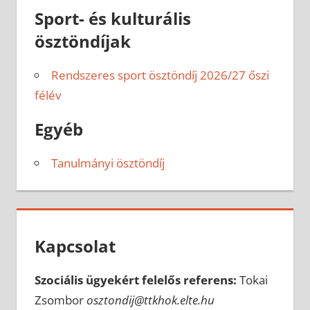
Sport- és kulturális
ösztöndíjak
Rendszeres sport ösztöndíj 2026/27 őszi
félév
Egyéb
Tanulmányi ösztöndíj
Kapcsolat
Szociális ügyekért felelős referens:
Tokai
Zsombor
osztondij@ttkhok.elte.hu