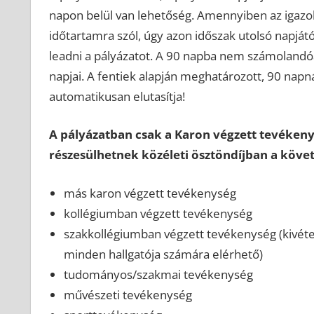
napon belül van lehetőség. Amennyiben az igazol
időtartamra szól, úgy azon időszak utolsó napját
leadni a pályázatot. A 90 napba nem számolandóak
napjai. A fentiek alapján meghatározott, 90 napn
automatikusan elutasítja!
A pályázatban csak a Karon végzett tevéken
részesülhetnek közéleti ösztöndíjban a köv
más karon végzett tevékenység
kollégiumban végzett tevékenység
szakkollégiumban végzett tevékenység (kivétel
minden hallgatója számára elérhető)
tudományos/szakmai tevékenység
művészeti tevékenység