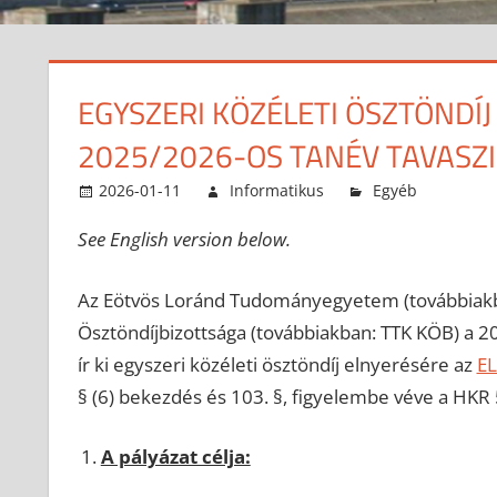
EGYSZERI KÖZÉLETI ÖSZTÖNDÍJ 
2025/2026-OS TANÉV TAVASZI
2026-01-11
Informatikus
Egyéb
See English version below.
Az Eötvös Loránd Tudományegyetem (továbbiak
Ösztöndíjbizottsága (továbbiakban: TTK KÖB) a 2
ír ki egyszeri közéleti ösztöndíj elnyerésére az
EL
§ (6) bekezdés és 103. §, figyelembe véve a HKR 
A pályázat célja: