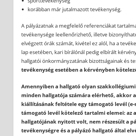
sporttevékenység
korábban már jutalmazott tevékenység.
A pályázatnak a megfelelő referenciákat tartalma
tevékenysége leellenőrizhető, illetve bizonyítha
elvégzett órák számát, kivétel ez alól, ha a tevé
lap esetében, kari bírálónál pedig elbírált kérv
hallgatói önkormányzatának bizottságainak és tes
tevékenység esetében a kérvényben kötelező 
Amennyiben a hallgató olyan szakkollégiumi 
minden hallgatója számára elérhető, akkor a T
kiállításának feltétele egy támogató levél (e-
támogató levél kötelező tartalmi elemei: az
hallgatójának nyitott volt, nem részesült a 
tevékenységre és a pályázó hallgató által el