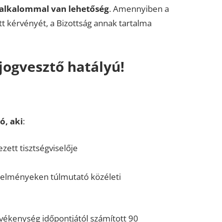
 alkalommal van lehetőség
. Amennyiben a
tt kérvényét, a Bizottság annak tartalma
jogvesztő hatályú!
ó, aki
:
zett tisztségviselője
etelményeken túlmutató közéleti
tevékenység időpontjától számított 90