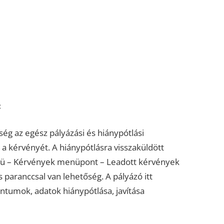
:
ség az egész pályázási és hiánypótlási
a a kérvényét. A hiánypótlásra visszaküldött
nü – Kérvények menüpont – Leadott kérvények
tás paranccsal van lehetőség. A pályázó itt
tumok, adatok hiánypótlása, javítása