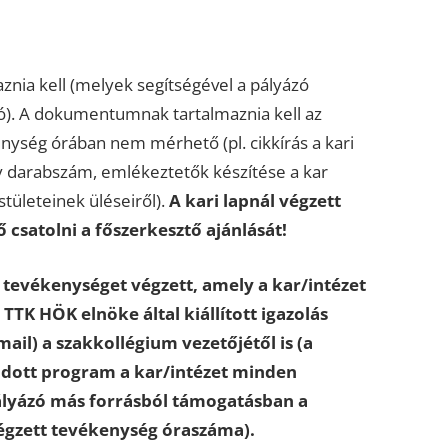
znia kell (melyek segítségével a pályázó
tó). A dokumentumnak tartalmaznia kell az
kenység órában nem mérhető (pl. cikkírás a kari
ény darabszám, emlékeztetők készítése a kar
tületeinek üléseiről).
A kari lapnál végzett
csatolni a főszerkesztő ajánlását!
tevékenységet végzett, amely a kar/intézet
TK HÖK elnöke által kiállított igazolás
mail) a szakkollégium vezetőjétől is (a
 adott program a kar/intézet minden
pályázó más forrásból támogatásban a
végzett tevékenység óraszáma).