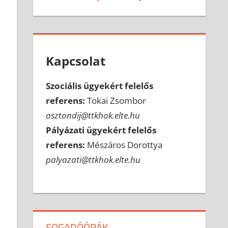
Kapcsolat
Szociális ügyekért felelős
referens:
Tokai Zsombor
osztondij@ttkhok.elte.hu
Pályázati ügyekért felelős
referens:
Mészáros Dorottya
palyazati@ttkhok.elte.hu
FOGADÓÓRÁK