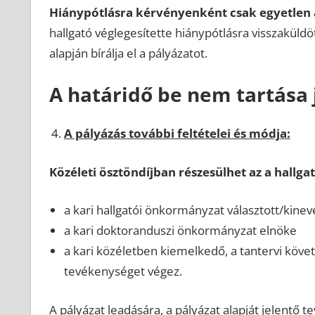
Hiánypótlásra kérvényenként csak egyetlen
hallgató véglegesítette hiánypótlásra visszaküldö
alapján bírálja el a pályázatot.
A határidő be nem tartása 
A pályázás további feltételei és módja:
Közéleti ösztöndíjban részesülhet az a hallgat
a kari hallgatói önkormányzat választott/kineve
a kari doktoranduszi önkormányzat elnöke
a kari közéletben kiemelkedő, a tantervi köv
tevékenységet végez.
A pályázat leadására, a pályázat alapját jelentő 