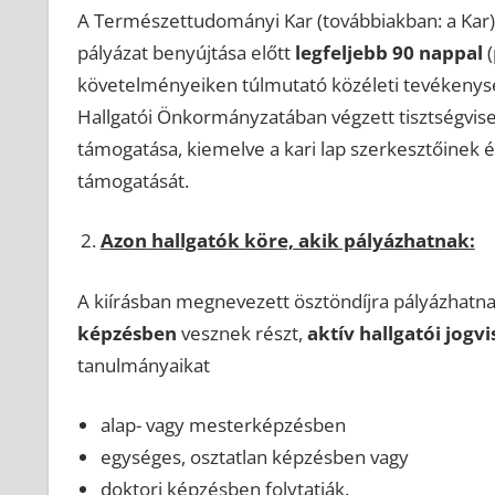
A Természettudományi Kar (továbbiakban: a Kar) 
pályázat benyújtása előtt
legfeljebb 90 nappal
(
követelményeiken túlmutató közéleti tevékenység
Hallgatói Önkormányzatában végzett tisztségvise
támogatása, kiemelve a kari lap szerkesztőinek é
támogatását.
Azon hallgatók köre, akik pályázhatnak:
A kiírásban megnevezett ösztöndíjra pályázhatna
képzésben
vesznek részt,
aktív hallgatói jogv
tanulmányaikat
alap- vagy mesterképzésben
egységes, osztatlan képzésben vagy
doktori képzésben folytatják.