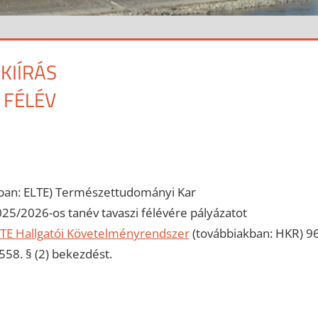
KIÍRÁS
 FÉLÉV
ban: ELTE) Természettudományi Kar
025/2026-os tanév tavaszi félévére pályázatot
TE Hallgatói Követelményrendszer
(továbbiakban: HKR) 96
558. § (2) bekezdést.