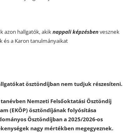
k azon hallgatók, akik
nappali képzésben
vesznek
 és a Karon tanulmányaikat
llgatókat ösztöndíjban nem tudjuk részesíteni.
 tanévben Nemzeti Felsőoktatási Ösztöndíj
am (EKÖP) ösztöndíjának folyósítása
udományos Ösztöndíjban a 2025/2026-os
tevékenységek nagy mértékben megegyeznek.