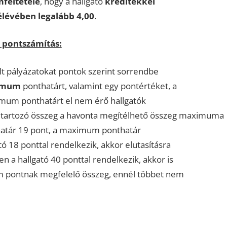
feltétele
, hogy a hallgató
kreditekkel
félévében legalább 4,00
.
s pontszámítás:
ált pályázatokat pontok szerint sorrendbe
imum
ponthatárt, valamint egy pontértéket, a
imum ponthatárt el nem érő hallgatók
 tartozó összeg a havonta megítélhető összeg maximuma
atár 19 pont, a maximum ponthatár
tó 18 ponttal rendelkezik, akkor elutasításra
 a hallgató 40 ponttal rendelkezik, akkor is
um pontnak megfelelő összeg, ennél többet nem