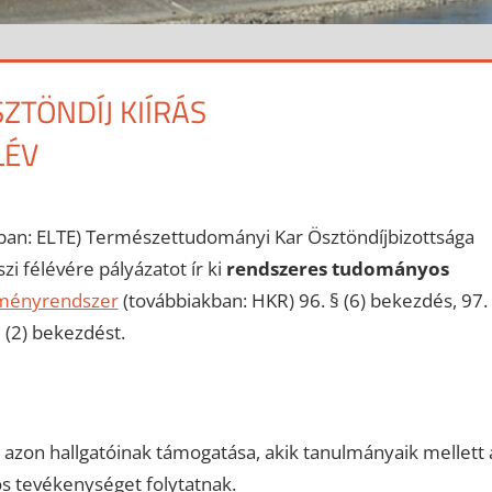
TÖNDÍJ KIÍRÁS
LÉV
an: ELTE) Természettudományi Kar Ösztöndíjbizottsága
i félévére pályázatot ír ki
rendszeres tudományos
lményrendszer
(továbbiakban: HKR) 96. § (6) bekezdés, 97.
 (2) bekezdést.
azon hallgatóinak támogatása, akik tanulmányaik mellett 
 tevékenységet folytatnak.