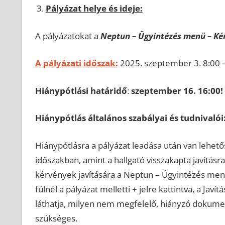
Pályázat helye és ideje:
A pályázatokat a
Neptun – Ügyintézés menü – Ké
A pályázati időszak:
2025. szeptember 3. 8:00 
Hiánypótlási határidő
:
szeptember 16. 16:00!
Hiánypótlás általános szabályai és tudnivalói
Hiánypótlásra a pályázat leadása után van lehető
időszakban, amint a hallgató visszakapta javításr
kérvények javítására a Neptun – Ügyintézés me
fülnél a pályázat melletti + jelre kattintva, a Javí
láthatja, milyen nem megfelelő, hiányzó dokumen
szükséges.