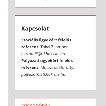
Kapcsolat
Szociális ügyekért felelős
referens:
Tokai Zsombor
osztondij@ttkhok.elte.hu
Pályázati ügyekért felelős
referens:
Mészáros Dorottya
palyazati@ttkhok.elte.hu
FOGADÓÓRÁK