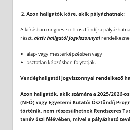
Azon hallgatók köre, akik pályázhatnak:
A kiírásban megnevezett ösztöndíjra pályázhatna
részt,
aktív hallgatói jogviszonnyal
rendelkeznek
alap- vagy mesterképzésben vagy
osztatlan képzésben folytatják.
Vendéghallgatói jogviszonnyal rendelkező ha
Azon hallgatók, akik számára a 2025/2026-os
(NFÖ) vagy Egyetemi Kutatói Ösztöndíj Progr
történik, nem részesülhetnek Rendszeres T
tanév őszi félévében, mivel a pályázható 