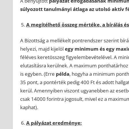
A benyújtott
pályázat elfogadásának minimum
súlyozott tanulmányi átlaga az utolsó aktív 
A megítélhető összeg mértéke, a bírálás é
A Bizottság a mellékelt pontrendszer szerint bír
helyezi, majd kijelöl
egy minimum és egy max
féléves keretösszeg figyelembevételével. A min
elutasításra kerülnek. A maximum ponthatárhoz
is egyben. (Erre
példa
, hogyha a minimum ponth
35 pont, a pontérték pedig 400 Ft és adott hallga
kerül. Amennyiben viszont ugyanebben az esetben
csak 14000 forintra jogosult, mivel ez a maxim
kaphat).
A pályázat eredménye: