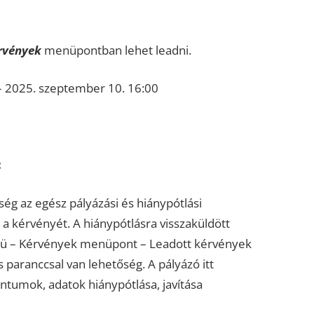
rvények
menüpontban lehet leadni.
– 2025. szeptember 10. 16:00
:
ség az egész pályázási és hiánypótlási
a a kérvényét. A hiánypótlásra visszaküldött
nü – Kérvények menüpont – Leadott kérvények
tás paranccsal van lehetőség. A pályázó itt
tumok, adatok hiánypótlása, javítása