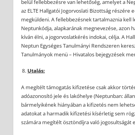
belül fellebbezésre van lehetőség, amelyet a Nep
az ELTE Hallgatói Jogorvoslati Bizottság részére e-
megküldeni. A fellebbezésnek tartalmaznia kell le
Neptunkódja, alapkarának megnevezése, azon hatá
kíván élni, a jogorvoslatkérés indokai, célja. A Ha
Neptun Egységes Tanulmányi Rendszeren keresztül
Tanulmányok menü – Hivatalos bejegyzések men
Utalás:
A megítélt támogatás kifizetése csak akkor tör
adóazonosító jele és lakóhelye (Neptunban: álla
bármelyikének hiányában a kifizetés nem lehets
adatokat a harmadik kifizetési kísérletig sem rögz
számára megítélt ösztöndíjra való jogosultságát e