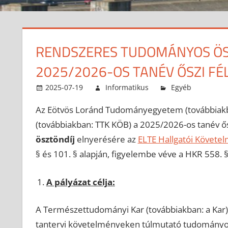
RENDSZERES TUDOMÁNYOS ÖSZ
2025/2026-OS TANÉV ŐSZI FÉ
2025-07-19
Informatikus
Egyéb
Az Eötvös Loránd Tudományegyetem (továbbiakb
(továbbiakban: TTK KÖB) a 2025/2026-os tanév ősz
ösztöndíj
elnyerésére az
ELTE Hallgatói Követe
§ és 101. § alapján, figyelembe véve a HKR 558. §
A pályázat célja:
A Természettudományi Kar (továbbiakban: a Kar) 
tantervi követelményeken túlmutató tudományos