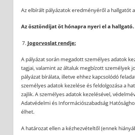
Az elbírált pályázatok eredményéről a hallgatót 
Az ösztöndíjat öt hónapra nyeri el a hallgató.
Jogorvoslat rendje:
A pályázat során megadott személyes adatok keze
tagjai, valamint az általuk megbízott személyek j
pályázat bírálata, illetve ehhez kapcsolódó felad
személyes adatok kezelése és feldolgozása a ha
zajlik. A személyes adatok kezelésével, védelmé
Adatvédelmi és Információszabadság Hatósághoz fo
élhet.
A határozat ellen a kézhezvételtől (ennek hiányá