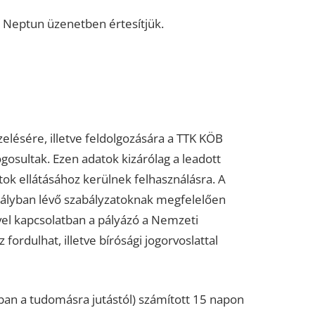
a Neptun üzenetben értesítjük.
lésére, illetve feldolgozására a TTK KÖB
ogosultak. Ezen adatok kizárólag a leadott
atok ellátásához kerülnek felhasználásra. A
tályban lévő szabályzatoknak megfelelően
vel kapcsolatban a pályázó a Nemzeti
rdulhat, illetve bírósági jogorvoslattal
ban a tudomásra jutástól) számított 15 napon