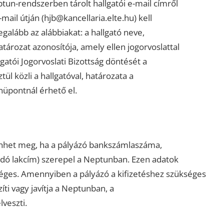
tun-rendszerben tárolt hallgatói e-mail címről
mail útján (hjb@kancellaria.elte.hu) kell
galább az alábbiakat: a hallgató neve,
rozat azonosítója, amely ellen jogorvoslattal
llgatói Jogorvoslati Bizottság döntését a
 közli a hallgatóval, határozata a
üpontnál érhető el.
ténhet meg, ha a pályázó bankszámlaszáma,
ndó lakcím) szerepel a Neptunban. Ezen adatok
éges. Amennyiben a pályázó a kifizetéshez szükséges
íti vagy javítja a Neptunban, a
lveszti.