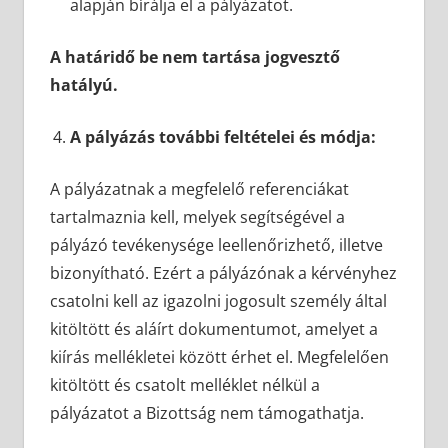
alapján bírálja el a pályázatot.
A határidő be nem tartása jogvesztő
hatályú.
A pályázás további feltételei és módja:
A pályázatnak a megfelelő referenciákat
tartalmaznia kell, melyek segítségével a
pályázó tevékenysége leellenőrizhető, illetve
bizonyítható. Ezért a pályázónak a kérvényhez
csatolni kell az igazolni jogosult személy által
kitöltött és aláírt dokumentumot, amelyet a
kiírás mellékletei között érhet el. Megfelelően
kitöltött és csatolt melléklet nélkül a
pályázatot a Bizottság nem támogathatja.