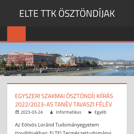
Skip
ELTE TTK ÖSZTÖNDÍJAK
to
content
MENU
EGYSZERI SZAKMAI ÖSZTÖNDÍJ KIÍRÁS
2022/2023-AS TANÉV TAVASZI FÉLÉV
2023-03-24
Informatikus
Egyéb
Az Eötvös Loránd Tudományegyetem
(továbbiakban: ELTE) Természettudományi