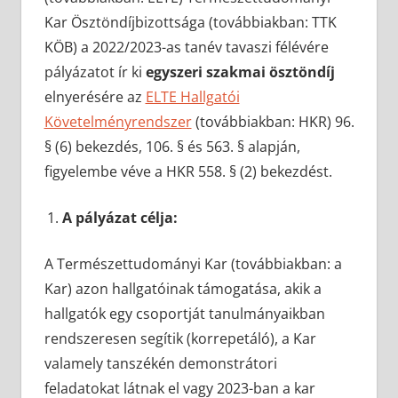
Kar Ösztöndíjbizottsága (továbbiakban: TTK
KÖB) a 2022/2023-as tanév tavaszi félévére
pályázatot ír ki
egyszeri szakmai ösztöndíj
elnyerésére az
ELTE Hallgatói
Követelményrendszer
(továbbiakban: HKR) 96.
§ (6) bekezdés, 106. § és 563. § alapján,
figyelembe véve a HKR 558. § (2) bekezdést.
A pályázat célja:
A Természettudományi Kar (továbbiakban: a
Kar) azon hallgatóinak támogatása, akik a
hallgatók egy csoportját tanulmányaikban
rendszeresen segítik (korrepetáló), a Kar
valamely tanszékén demonstrátori
feladatokat látnak el vagy 2023-ban a kar