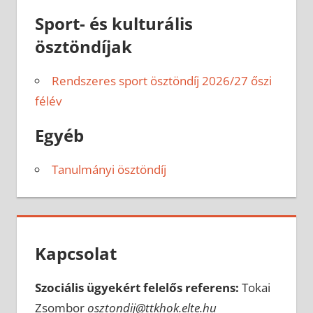
Sport- és kulturális
ösztöndíjak
Rendszeres sport ösztöndíj 2026/27 őszi
félév
Egyéb
Tanulmányi ösztöndíj
Kapcsolat
Szociális ügyekért felelős referens:
Tokai
Zsombor
osztondij@ttkhok.elte.hu