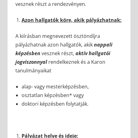
vesznek részt a rendezvényen.
Azon hallgatók köre, akik pályázhatnak:
A kiírásban megnevezett ösztöndíjra
pályázhatnak azon hallgatók, akik
nappali
képzésben
vesznek részt,
aktív hallgatói
jogviszonnyal
rendelkeznek és a Karon
tanulmányaikat
alap- vagy mesterképzésben,
osztatlan képzésben* vagy
doktori képzésben folytatják.
Pályázat helye és ideje: