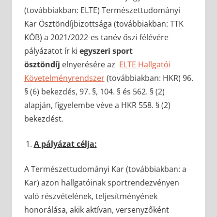
(továbbiakban: ELTE) Természettudományi
Kar Ösztöndíjbizottsága (továbbiakban: TTK
KÖB) a 2021/2022-es tanév őszi félévére
pályázatot ír ki
egyszeri sport
ösztöndíj
elnyerésére az
ELTE Hallgatói
Követelményrendszer
(továbbiakban: HKR) 96.
§ (6) bekezdés, 97. §, 104. § és 562. § (2)
alapján, figyelembe véve a HKR 558. § (2)
bekezdést.
A pályázat célja:
A Természettudományi Kar (továbbiakban: a
Kar) azon hallgatóinak sportrendezvényen
való részvételének, teljesítményének
honorálása, akik aktívan, versenyzőként