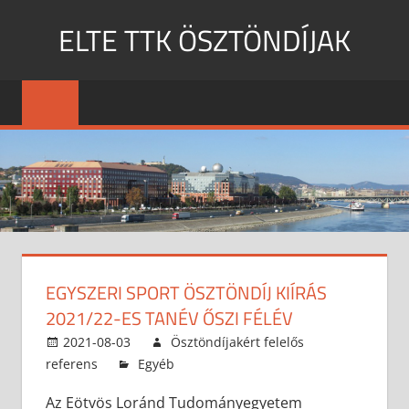
Skip
ELTE TTK ÖSZTÖNDÍJAK
to
content
MENU
EGYSZERI SPORT ÖSZTÖNDÍJ KIÍRÁS
2021/22-ES TANÉV ŐSZI FÉLÉV
2021-08-03
Ösztöndíjakért felelős
referens
Egyéb
Az Eötvös Loránd Tudományegyetem