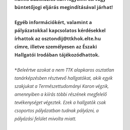
büntetőjogi eljárás megindításával járhat!
Egyéb információkért, valamint a
pályázatokkal kapcsolatos kérdésekkel
írhattok az osztondij@ttkhok.elte.hu
címre, illetve személyesen az Északi
Hallgatói Irodában tájékozódhattok.
*
Beleértve azokat a nem TTK alapkaros osztatlan
tanárképzésben résztvevő hallgatókat, akik egyik
szakjukat a Természettudományi Karon végzik,
amennyiben a kiírás többi részének megfelelő
tevékenységet végeztek. Ezek a hallgatók csak
csoportos pályázatban tudnak pályázni, a
pályázási felület mivolta miatt.