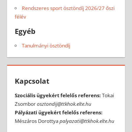
Rendszeres sport ösztöndíj 2026/27 őszi
félév
Egyéb
Tanulmányi ösztöndíj
Kapcsolat
Szociális ügyekért felelős referens:
Tokai
Zsombor
osztondij@ttkhok.elte.hu
Pályázati ügyekért felelős referens:
Mészáros Dorottya
palyazati@ttkhok.elte.hu