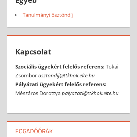
Tanulmányi ösztöndíj
Kapcsolat
Szociális ügyekért felelős referens:
Tokai
Zsombor
osztondij@ttkhok.elte.hu
Pályázati ügyekért felelős referens:
Mészáros Dorottya
palyazati@ttkhok.elte.hu
FOGADÓÓRÁK