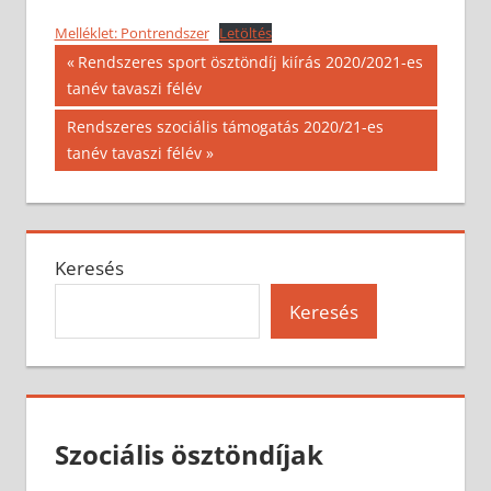
Melléklet: Pontrendszer
Letöltés
Bejegyzés
Previous
Rendszeres sport ösztöndíj kiírás 2020/2021-es
Post:
tanév tavaszi félév
navigáció
Next
Rendszeres szociális támogatás 2020/21-es
Post:
tanév tavaszi félév
Keresés
Keresés
Szociális ösztöndíjak