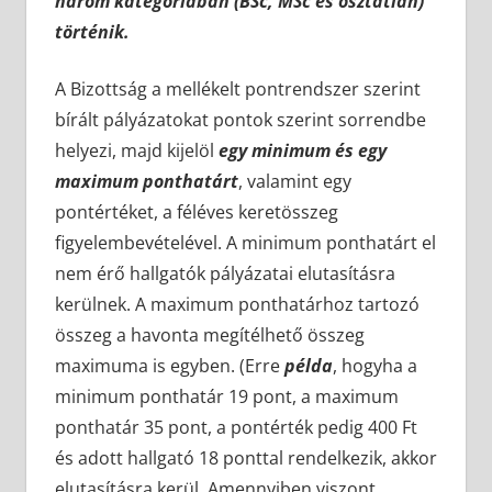
három kategóriában (BSc, MSc és osztatlan)
történik.
A Bizottság a mellékelt pontrendszer szerint
bírált pályázatokat pontok szerint sorrendbe
helyezi, majd kijelöl
egy minimum és egy
maximum ponthatárt
, valamint egy
pontértéket, a féléves keretösszeg
figyelembevételével. A minimum ponthatárt el
nem érő hallgatók pályázatai elutasításra
kerülnek. A maximum ponthatárhoz tartozó
összeg a havonta megítélhető összeg
maximuma is egyben. (Erre
példa
, hogyha a
minimum ponthatár 19 pont, a maximum
ponthatár 35 pont, a pontérték pedig 400 Ft
és adott hallgató 18 ponttal rendelkezik, akkor
elutasításra kerül. Amennyiben viszont