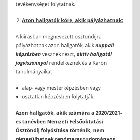
tevékenységet folytatnak.
Azon hallgatók köre, akik pályázhatnak:
A kiírásban megnevezett ösztöndíjra
pályázhatnak azon hallgatók, akik
nappali
képzésben
vesznek részt,
aktív hallgatói
jogviszonnyal
rendelkeznek és a Karon
tanulmányaikat
alap- vagy mesterképzésben vagy
osztatlan képzésben folytatják.
Azon hallgatók, akik számára a 2020/2021-
es tanévben Nemzeti Felsőoktatási
Ösztöndíj folyósítása történik, nem
részesülhetnek rendszeres tudományos