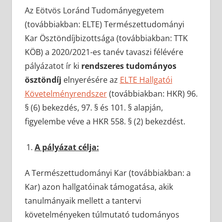
Az Eötvös Loránd Tudományegyetem
(továbbiakban: ELTE) Természettudományi
Kar Ösztöndíjbizottsága (továbbiakban: TTK
KÖB) a 2020/2021-es tanév tavaszi félévére
pályázatot ír ki
rendszeres tudományos
ösztöndíj
elnyerésére az
ELTE Hallgatói
Követelményrendszer
(továbbiakban: HKR) 96.
§ (6) bekezdés, 97. § és 101. § alapján,
figyelembe véve a HKR 558. § (2) bekezdést.
A pályázat célja:
A Természettudományi Kar (továbbiakban: a
Kar) azon hallgatóinak támogatása, akik
tanulmányaik mellett a tantervi
követelményeken túlmutató tudományos