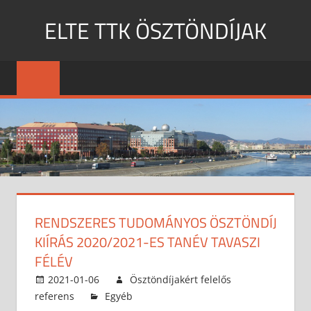
Skip
ELTE TTK ÖSZTÖNDÍJAK
to
content
MENU
RENDSZERES TUDOMÁNYOS ÖSZTÖNDÍJ
KIÍRÁS 2020/2021-ES TANÉV TAVASZI
FÉLÉV
2021-01-06
Ösztöndíjakért felelős
referens
Egyéb