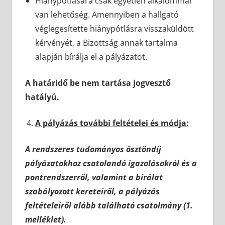
Hiánypótlására csak egyetlen alkalommal
van lehetőség. Amennyiben a hallgató
véglegesítette hiánypótlásra visszaküldött
kérvényét, a Bizottság annak tartalma
alapján bírálja el a pályázatot.
A határidő be nem tartása jogvesztő
hatályú.
A pályázás további feltételei és módja:
A rendszeres tudományos ösztöndíj
pályázatokhoz csatolandó igazolásokról és a
pontrendszerről, valamint a bírálat
szabályozott kereteiről, a pályázás
feltételeiről alább található csatolmány (1.
melléklet).