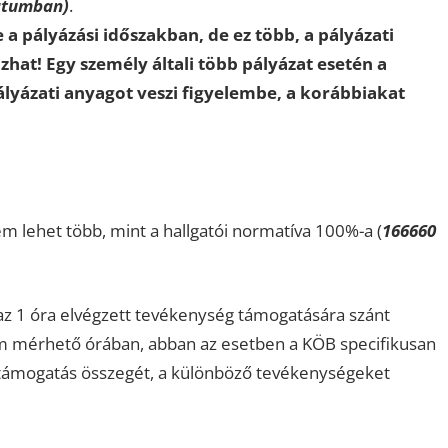
átumban)
.
 a pályázási időszakban, de ez több, a pályázati
hat! Egy személy általi több pályázat esetén a
pályázati anyagot veszi figyelembe, a korábbiakat
m lehet több, mint a hallgatói normatíva 100%-a (
166660
 az 1 óra elvégzett tevékenység támogatására szánt
 mérhető órában, abban az esetben a KÖB specifikusan
a támogatás összegét, a különböző tevékenységeket