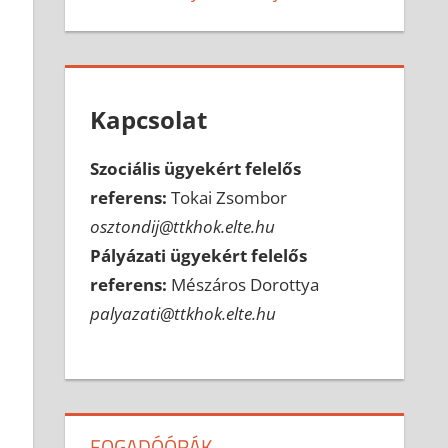
Kapcsolat
Szociális ügyekért felelős
referens:
Tokai Zsombor
osztondij@ttkhok.elte.hu
Pályázati ügyekért felelős
referens:
Mészáros Dorottya
palyazati@ttkhok.elte.hu
FOGADÓÓRÁK