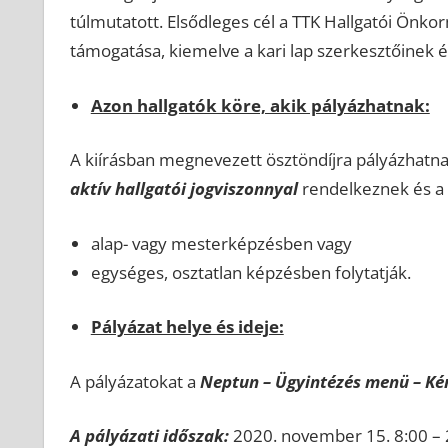
túlmutatott. Elsődleges cél a TTK Hallgatói Önk
támogatása, kiemelve a kari lap szerkesztőinek é
Azon hallgatók köre, akik pályázhatnak:
A kiírásban megnevezett ösztöndíjra pályázhatna
aktív hallgatói jogviszonnyal
rendelkeznek és a
alap- vagy mesterképzésben vagy
egységes, osztatlan képzésben folytatják.
Pályázat helye és ideje:
A pályázatokat a
Neptun – Ügyintézés menü – Ké
A pályázati időszak:
2020. november 15. 8:00 –