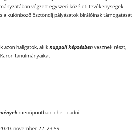
ormányzatában végzett egyszeri közéleti tevékenységek
s a különböző ösztöndíj pályázatok bírálóinak támogatását
k azon hallgatók, akik
nappali képzésben
vesznek részt,
 Karon tanulmányaikat
rvények
menüpontban lehet leadni.
 2020. november 22. 23:59