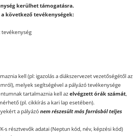
enység kerülhet támogatásra.
n a következő tevékenységek:
t tevékenység
maznia kell (pl: igazolás a diákszervezet vezetőségétől az
ramról), melyek segítségével a pályázó tevékenysége
mentumnak tartalmaznia kell az
elvégzett órák számát
,
rhető (pl. cikkírás a kari lap esetében).
lyekért a pályázó
nem részesült más forrásból teljes
K-s résztvevők adatai (Neptun kód, név, képzési kód)