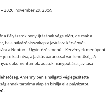
 – 2020. november 29. 23:59
:
ár a Pályázatok benyújtásának vége előtt, de csak a
, ha a pályázó visszakapta javításra kérvényét.
ítására a Neptun – Ügyintézés menü – Kérvények menüpont
 jelre kattintva, a Javítás paranccsal van lehetőség. A
iányzó dokumentumok, adatok hiánypótlása, javítása
lehetőség. Amennyiben a hallgató véglegesítette
ság annak tartalma alapján bírálja el a pályázatot.
yú.