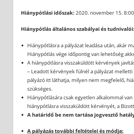
Hiánypótlási időszak:
2020. november 15. 8:00
Hiánypótlás általános szabályai és tudnivalói
Hiánypótlásra a pályázat leadása után, akár m
Hiánypótlás vége időpontig van lehetőség akkor
A hiánypótlásra visszaküldött kérvények jav
– Leadott kérvények fülnél a pályázat melletti +
pályázó itt láthatja, milyen nem megfelelő, h
szükséges.
Hiánypótlására csak egyetlen alkalommal van 
hiánypótlásra visszaküldött kérvényét, a Bizott
A határidő be nem tartása jogvesztő hatál
A pályázás további feltételei és módja: