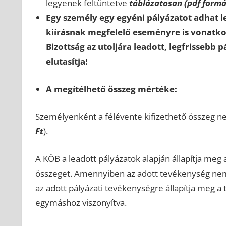
legyenek feltüntetve
táblázatosan (pdf form
Egy személy egy egyéni pályázatot adhat le
kiírásnak megfelelő eseményre is vonatkoz
Bizottság az utoljára leadott, legfrissebb 
elutasítja!
A megítélhető összeg mértéke:
Személyenként a félévente kifizethető összeg ne
Ft
).
A KÖB a leadott pályázatok alapján állapítja meg
összeget. Amennyiben az adott tevékenység nem
az adott pályázati tevékenységre állapítja meg 
egymáshoz viszonyítva.