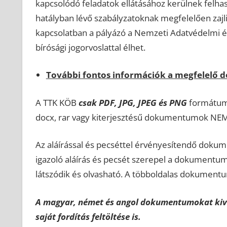
kapcsolódó feladatok ellátásához kerülnek felha
hatályban lévő szabályzatoknak megfelelően zajl
kapcsolatban a pályázó a Nemzeti Adatvédelmi és
bírósági jogorvoslattal élhet.
További fontos információk a megfelelő
A TTK KÖB
csak PDF, JPG, JPEG és PNG
formátumú
docx, rar vagy kiterjesztésű dokumentumok NEM
Az aláírással és pecséttel érvényesítendő dokum
igazoló aláírás és pecsét szerepel a dokument
látszódik és olvasható. A többoldalas dokumentu
A magyar, német és angol dokumentumokat kivé
saját fordítás feltöltése is.