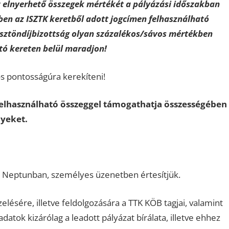
az elnyerhető összegek mértékét a pályázási időszakban
n az ISZTK keretből adott jogcímen felhasználható
Ösztöndíjbizottság olyan százalékos/sávos mértékben
tó kereten belül maradjon!
s pontosságúra kerekíteni!
felhasználható összeggel támogathatja összességében
nyeket.
 a Neptunban, személyes üzenetben értesítjük.
ésére, illetve feldolgozására a TTK KÖB tagjai, valamint
atok kizárólag a leadott pályázat bírálata, illetve ehhez