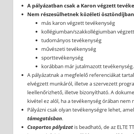
A pályázatban csak a Karon végzett tevék
Nem részesülhetnek közéleti ösztöndíjba
más karon végzett tevékenység
kollégiumban/szakkollégiumban végzet
tudományos tevékenység
művészeti tevékenység
sporttevékenység
korábban már jutalmazott tevékenység.
A pályázatnak a megfelelő referenciákat tartal
elvégzett munkáról, illetve a szervezett prog
leellenőrizhető, illetve bizonyítható. A doku
kivétel ez alól, ha a tevékenység órában nem mé
Pályázni csak olyan tevékenységre lehet, ame
támogatásban
.
Csoportos pályázat
is beadható, de az ELTE TT