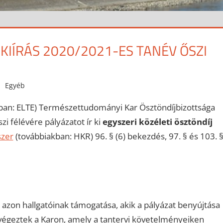
 KIÍRÁS 2020/2021-ES TANÉV ŐSZI
Egyéb
an: ELTE) Természettudományi Kar Ösztöndíjbizottsága
i félévére pályázatot ír ki
egyszeri közéleti ösztöndíj
szer
(továbbiakban: HKR) 96. § (6) bekezdés, 97. § és 103. §
azon hallgatóinak támogatása, akik a pályázat benyújtása
t végeztek a Karon, amely a tantervi követelményeiken