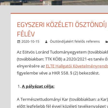
EGYSZERI KÖZÉLETI ÖSZTÖNDÍJ
FÉLÉV
2020-10-15
Ösztöndíjakért felelős referens
Az Eötvös Loránd Tudományegyetem (továbbiakb
(továbbiakban: TTK KÖB) a 2020/2021-es tanév ősz
elnyerésére az
ELTE Hallgatói Követelményrend
figyelembe véve a HKR 558. § (2) bekezdést.
A pályázat célja:
A Természettudományi Kar (továbbiakban: a Kar) 
előtt legfeljebb fél évvel közéleti tevékenysége