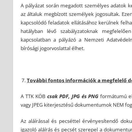
A pályázat során megadott személyes adatok keze
az általuk megbízott személyek jogosultak. Ezen 
kapcsolódó feladatok ellátásához kerülnek felh
hatályban lévő szabályzatoknak megfelelően
kapcsolatban a pályázó a Nemzeti Adatvédelmi
bírósági jogorvoslattal élhet.
További fontos információk a megfelelő
A TTK KÖB
csak PDF, JPG és PNG
formátumú ele
vagy JPEG kiterjesztésű dokumentumok NEM fog
Az aláírással és pecséttel érvényesítendő do
igazoló aláírás és pecsét szerepel a dokumen