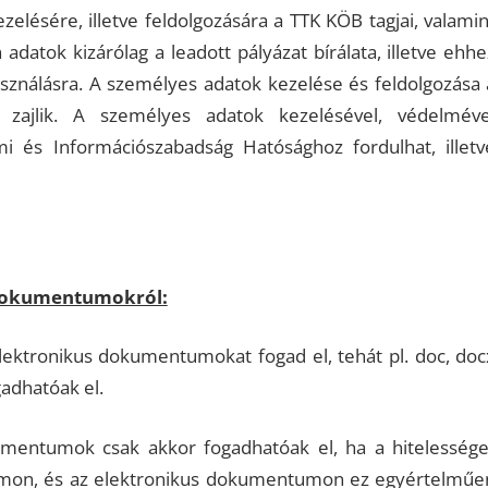
lésére, illetve feldolgozására a TTK KÖB tagjai, valamin
adatok kizárólag a leadott pályázat bírálata, illetve ehhe
asználásra. A személyes adatok kezelése és feldolgozása 
 zajlik. A személyes adatok kezelésével, védelméve
 és Információszabadság Hatósághoz fordulhat, illetv
 dokumentumokról:
ktronikus dokumentumokat fogad el, tehát pl. doc, doc
adhatóak el.
kumentumok csak akkor fogadhatóak el, ha a hitelessége
tumon, és az elektronikus dokumentumon ez egyértelműe