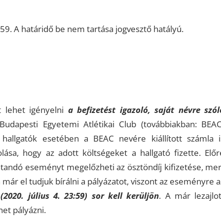
59. A határidő be nem tartása jogvesztő hatályú.
t lehet igényelni
a befizetést igazoló, saját névre szól
Budapesti Egyetemi Atlétikai Club (továbbiakban: BEAC
hallgatók esetében a BEAC nevére kiállított számla i
ása, hogy az adott költségeket a hallgató fizette. Előr
tandó eseményt megelőzheti az ösztöndíj kifizetése, mer
n már el tudjuk bírálni a pályázatot, viszont az eseményre a
2020. július 4. 23:59) sor kell kerüljön
. A már lezajlot
t pályázni.