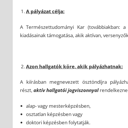
A pályázat célja:
A Természettudományi Kar (továbbiakban: a K
kiadásainak támogatása, akik aktívan, versenyző
Azon hallgatók köre, akik pályázhatnak:
A kiírásban megnevezett ösztöndíjra pályázh
részt,
aktív hallgatói jogviszonnyal
rendelkeznek
alap- vagy mesterképzésben,
osztatlan képzésben vagy
doktori képzésben folytatják.