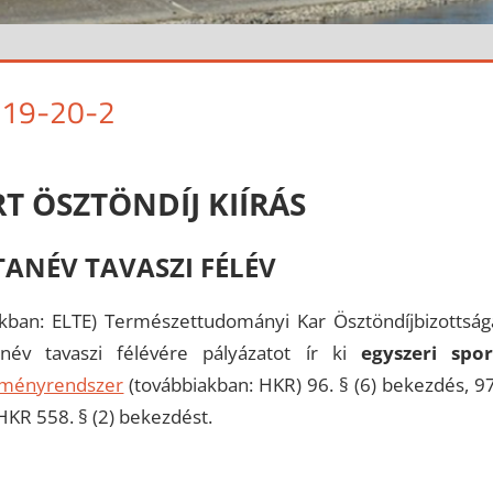
019-20-2
T ÖSZTÖNDÍJ KIÍRÁS
TANÉV TAVASZI FÉLÉV
ban: ELTE) Természettudományi Kar Ösztöndíjbizottság
név tavaszi félévére pályázatot ír ki
egyszeri spor
elményrendszer
(továbbiakban: HKR) 96. § (6) bekezdés, 97
 HKR 558. § (2) bekezdést.