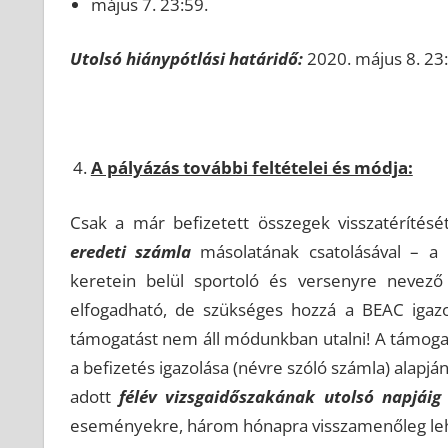
május 7. 23:59.
Utolsó hiánypótlási határidő:
2020. május 8. 23:
A pályázás további feltételei és módja:
Csak a már befizetett összegek visszatérítésé
eredeti számla
másolatának csatolásával – a 
keretein belül sportoló és versenyre nevező 
elfogadható, de szükséges hozzá a BEAC igazol
támogatást nem áll módunkban utalni! A támoga
a befizetés igazolása (névre szóló számla) alapjá
adott
félév vizsgaidőszakának utolsó napjáig (
eseményekre, három hónapra visszamenőleg lehe