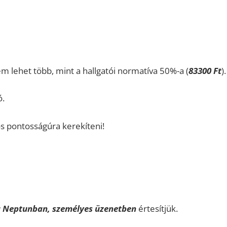
m lehet több, mint a hallgatói normatíva 50%-a (
83300 Ft
).
.
s pontosságúra kerekíteni!
 Neptunban, személyes üzenetben
értesítjük.