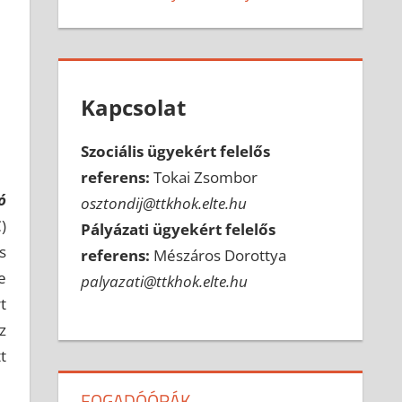
Kapcsolat
Szociális ügyekért felelős
referens:
Tokai Zsombor
ó
osztondij@ttkhok.elte.hu
)
Pályázati ügyekért felelős
s
referens:
Mészáros Dorottya
e
palyazati@ttkhok.elte.hu
t
z
t
FOGADÓÓRÁK