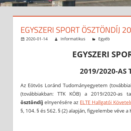
EGYSZERI SPORT ÖSZTÖNDÍJ 2
2020-01-14
Informatikus
Egyéb
EGYSZERI SPOR
2019/2020-AS 
Az Eötvös Loránd Tudományegyetem (továbbiak
(továbbiakban: TTK KÖB) a 2019/2020-as ta
ösztöndíj
elnyerésére az
ELTE Hallgatói Követ
§, 104. § és 562. § (2) alapján, figyelembe véve a