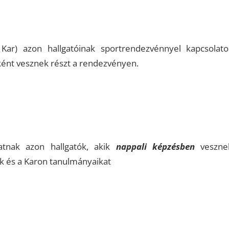
ar) azon hallgatóinak sportrendezvénnyel kapcsolato
ként vesznek részt a rendezvényen.
atnak azon hallgatók, akik
nappali képzésben
veszne
 és a Karon tanulmányaikat