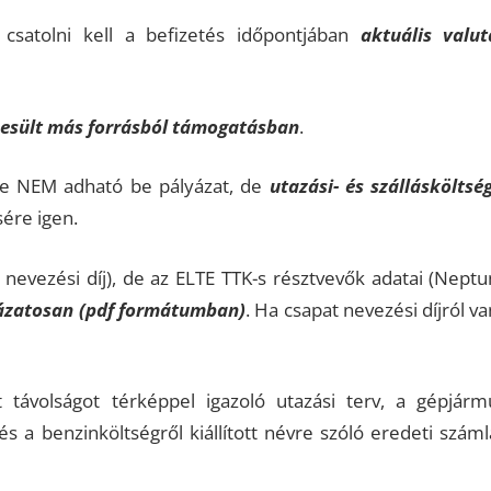
csatolni kell a befizetés időpontjában
aktuális valut
esült más forrásból támogatásban
.
kre NEM adható be pályázat, de
utazási- és szállásköltség
ére igen.
 nevezési díj), de az ELTE TTK-s résztvevők adatai (Neptu
ázatosan (pdf formátumban)
. Ha csapat nevezési díjról va
 távolságot térképpel igazoló utazási terv, a gépjárm
a benzinköltségről kiállított névre szóló eredeti száml