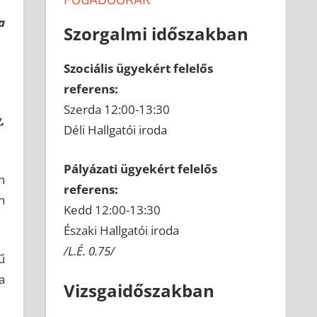
a
Szorgalmi időszakban
Szociális ügyekért felelős
referens:
Szerda 12:00-13:30
,
Déli Hallgatói iroda
Pályázati ügyekért felelős
n
referens:
n
Kedd 12:00-13:30
Északi Hallgatói iroda
/L.É. 0.75/
ű
a
Vizsgaidőszakban