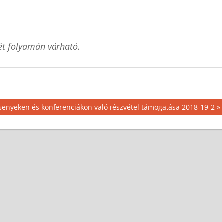
ét folyamán várható.
senyeken és konferenciákon való részvétel támogatása 2018-19-2