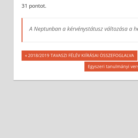
31 pontot.
A Neptunban a kérvénystátusz változása a h
Bejegyzés
Previous
2018/2019 TAVASZI FÉLÉV KIÍRÁSAI ÖSSZEFOGLALVA
Post:
navigáció
Next
Egyszeri tanulmányi ver
Post: