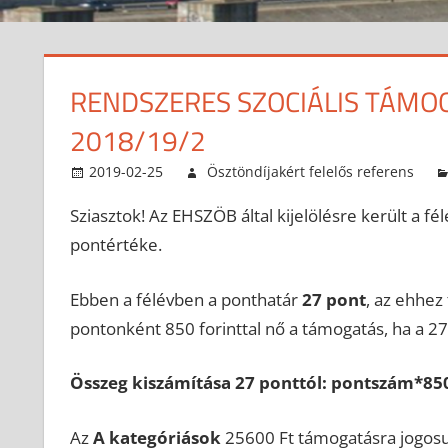
RENDSZERES SZOCIÁLIS TÁMO
2018/19/2
2019-02-25
Ösztöndíjakért felelős referens
Sziasztok! Az EHSZÖB által kijelölésre került a f
pontértéke.
Ebben a félévben a ponthatár
27 pont
, az ehhez
pontonként 850 forinttal nő a támogatás, ha a 27
Összeg kiszámítása 27 ponttól: pontszám*85
Az
A kategóriások
25600 Ft támogatásra jogosul