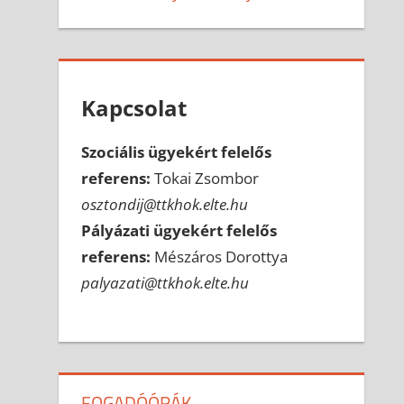
Kapcsolat
Szociális ügyekért felelős
referens:
Tokai Zsombor
osztondij@ttkhok.elte.hu
Pályázati ügyekért felelős
referens:
Mészáros Dorottya
palyazati@ttkhok.elte.hu
FOGADÓÓRÁK