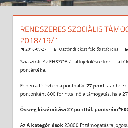
RENDSZERES SZOCIÁLIS TÁMO
2018/19/1
2018-09-27
Ösztöndíjakért felelős referens
Sziasztok! Az EHSZÖB által kijelölésre került a f
pontértéke.
Ebben a félévben a ponthatár
27 pont
, az ehhez
pontonként 800 forinttal nő a támogatás, ha a 27
Összeg kiszámítása 27 ponttól: pontszám*80
Az
A kategóriások
23800 Ft támogatásra jogosul