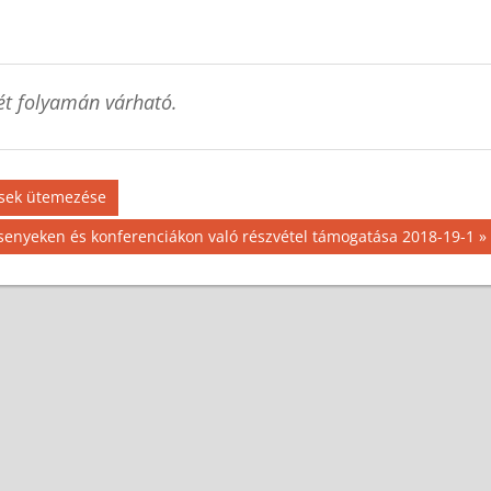
ét folyamán várható.
tések ütemezése
senyeken és konferenciákon való részvétel támogatása 2018-19-1