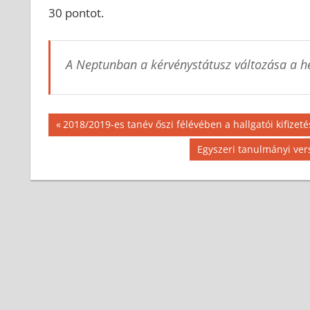
30 pontot.
A Neptunban a kérvénystátusz változása a h
Bejegyzés
Previous
2018/2019-es tanév őszi félévében a hallgatói kifize
Post:
navigáció
Next
Egyszeri tanulmányi ver
Post: