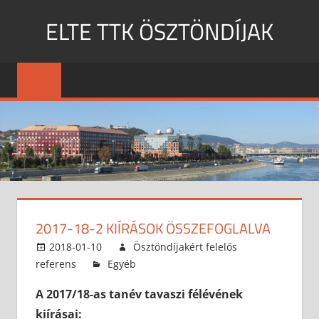
Skip
ELTE TTK ÖSZTÖNDÍJAK
to
content
MENU
2017-18-2 KIÍRÁSOK ÖSSZEFOGLALVA
2018-01-10
Ösztöndíjakért felelős
referens
Egyéb
A 2017/18-as tanév tavaszi félévének
kiírásai: