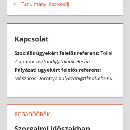
Tanulmányi ösztöndíj
Kapcsolat
Szociális ügyekért felelős referens:
Tokai
Zsombor
osztondij@ttkhok.elte.hu
Pályázati ügyekért felelős referens:
Mészáros Dorottya
palyazati@ttkhok.elte.hu
FOGADÓÓRÁK
Szorgalmi időszakban