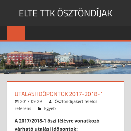
Skip
ELTE TTK ÖSZTÖNDÍJAK
to
content
MENU
UTALÁSI IDŐPONTOK 2017-2018-1
2017-09-29
Ösztöndíjakért felelős
referens
Egyéb
A 2017/2018-1 őszi félévre vonatkozó
várható utalási időpontok: