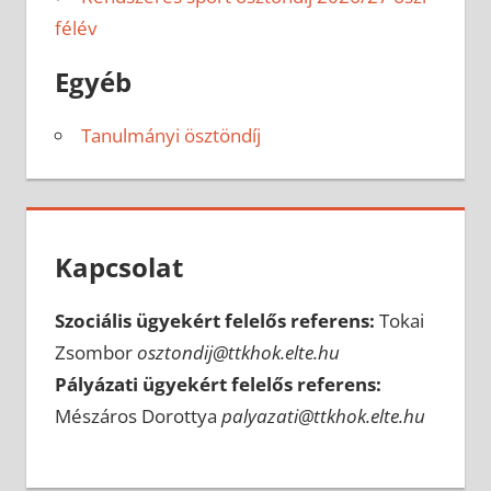
félév
Egyéb
Tanulmányi ösztöndíj
Kapcsolat
Szociális ügyekért felelős referens:
Tokai
Zsombor
osztondij@ttkhok.elte.hu
Pályázati ügyekért felelős referens:
Mészáros Dorottya
palyazati@ttkhok.elte.hu