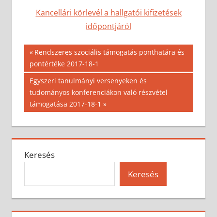
Kancellári körlevél a hallgatói kifizetések
időpontjáról
Bejegyzés
Previous
Rendszeres szociális támogatás ponthatára és
Post:
pontértéke 2017-18-1
navigáció
Next
Egyszeri tanulmányi versenyeken és
Post:
tudományos konferenciákon való részvétel
támogatása 2017-18-1
Keresés
Keresés