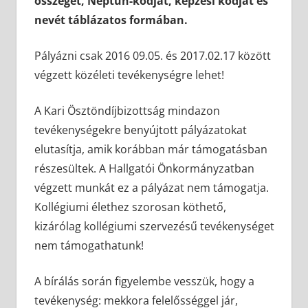
összeget, Neptun-kódját, képzési kódját és
nevét táblázatos formában.
Pályázni csak 2016 09.05. és 2017.02.17 között
végzett közéleti tevékenységre lehet!
A Kari Ösztöndíjbizottság mindazon
tevékenységekre benyújtott pályázatokat
elutasítja, amik korábban már támogatásban
részesültek. A Hallgatói Önkormányzatban
végzett munkát ez a pályázat nem támogatja.
Kollégiumi élethez szorosan köthető,
kizárólag kollégiumi szervezésű tevékenységet
nem támogathatunk!
A bírálás során figyelembe vesszük, hogy a
tevékenység: mekkora felelősséggel jár,