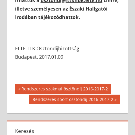
írhattok a
osztondij@ttkhok.elte.hu
címre,
illetve személyesen az Északi Hallgatói
Irodában tájékozódhattok.
ELTE TTK Ösztöndíjbizottság
Budapest, 2017.01.09
Bejegyzés
Previous
Rendszeres szakmai ösztöndíj 2016-2017-2
Post:
navigáció
Next
Rendszeres sport ösztöndíj 2016-2017-2
Post:
Keresés