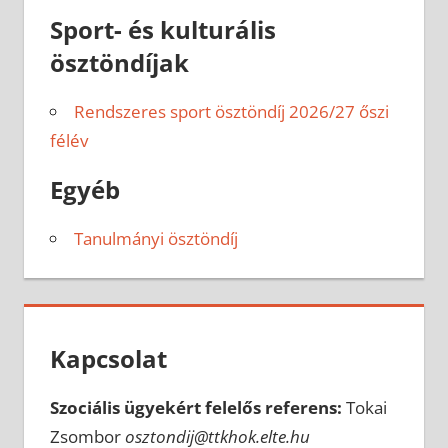
Sport- és kulturális
ösztöndíjak
Rendszeres sport ösztöndíj 2026/27 őszi
félév
Egyéb
Tanulmányi ösztöndíj
Kapcsolat
Szociális ügyekért felelős referens:
Tokai
Zsombor
osztondij@ttkhok.elte.hu