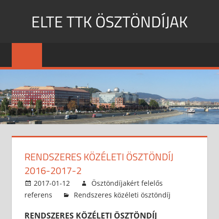
Skip
ELTE TTK ÖSZTÖNDÍJAK
to
content
MENU
RENDSZERES KÖZÉLETI ÖSZTÖNDÍJ
2016-2017-2
2017-01-12
Ösztöndíjakért felelős
referens
Rendszeres közéleti ösztöndíj
RENDSZERES KÖZÉLETI ÖSZTÖNDÍJ