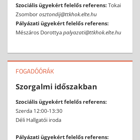
Szociális ügyekért felelős referens:
Tokai
Zsombor
osztondij@ttkhok.elte.hu
Pályázati ügyekért felelős referens:
Mészáros Dorottya
palyazati@ttkhok.elte.hu
FOGADÓÓRÁK
Szorgalmi időszakban
Szociális ügyekért felelős referens:
Szerda 12:00-13:30
Déli Hallgatói iroda
Pályázati ügyekért felelős referens: