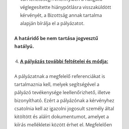
véglegesítette hiánypótlásra visszaküldött
kérvényét, a Bizottság annak tartalma
alapján bírálja el a pályázatot.
A határidő be nem tartása jogvesztű
hatályú.
A pályázás további feltételei és módja:
A pályázatnak a megfelelő referenciákat is
tartalmaznia kell, melyek segítségével a
pályázó tevékenysége leellenőrizhető, illetve
bizonyítható. Ezért a pályázónak a kérvényhez
csatolnia kell az igazolni jogosult személy által
kitöltött és aláírt dokumentumot, amelyet a
kiírás mellékletei között érhet el. Megfelelően