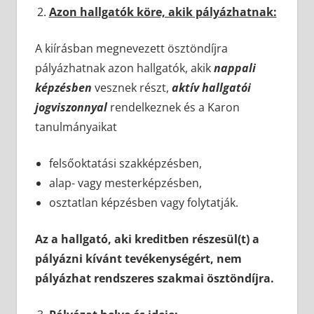
Azon hallgatók köre, akik pályázhatnak:
A kiírásban megnevezett ösztöndíjra
pályázhatnak azon hallgatók, akik
nappali
képzésben
vesznek részt,
aktív hallgatói
jogviszonnyal
rendelkeznek és a Karon
tanulmányaikat
felsőoktatási szakképzésben,
alap- vagy mesterképzésben,
osztatlan képzésben vagy folytatják.
Az a hallgató, aki kreditben részesül(t) a
pályázni kívánt tevékenységért, nem
pályázhat rendszeres szakmai ösztöndíjra.