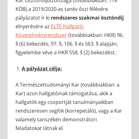
Kar Ösztöndíjbizottsága (továbbiakban: TTK
KÖB) a 2019/2020-as tanév őszi félévére
pályázatot ír ki
rendszeres szakmai ösztöndíj
elnyerésére az
ELTE Hallgatói
Követelményrendszer
(továbbiakban: HKR) 96.
§ (6) bekezdés, 97. §, 106. § és 563. § alapján,
figyelembe véve a HKR 558. § (2) bekezdést.
A pályázat célja:
A Természettudományi Kar (továbbiakban: a
Kar) azon hallgatóinak támogatása, akik a
hallgatók egy csoportját tanulmányaikban
rendszeresen segítik (korrepetáló), vagy a Kar
valamely tanszékén demonstrátori
feladatokat látnak el.