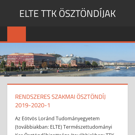
Skip
ELTE TTK ÖSZTÖNDÍJAK
to
content
MENU
RENDSZERES SZAKMAI ÖSZTÖNDÍJ
2019-2020-1
Az Eötvös Loránd Tudományegyetem
(továbbiakban: ELTE) Természettudományi